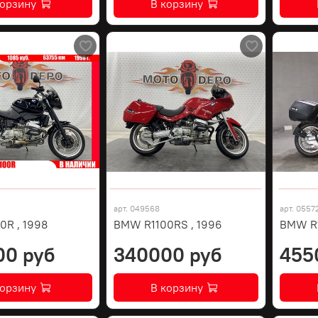
корзину
В корзину
арт.
049568
арт.
0557
0R , 1998
BMW R1100RS , 1996
BMW R
00 руб
340000 руб
455
корзину
В корзину