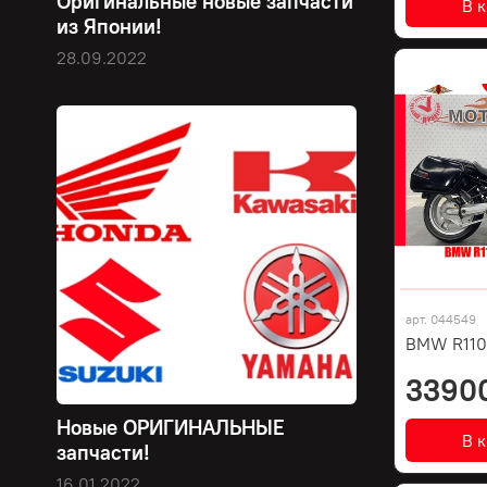
Оригинальные новые запчасти
В 
из Японии!
28.09.2022
арт.
044549
BMW R110
3390
Новые ОРИГИНАЛЬНЫЕ
В 
запчасти!
16.01.2022