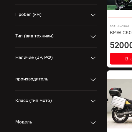
Пробег (км)
арт.
052943
BMW C600
Тип (вид техники)
5200
Наличие (JP, РФ)
В 
производитель
Класс (тип мото)
Модель