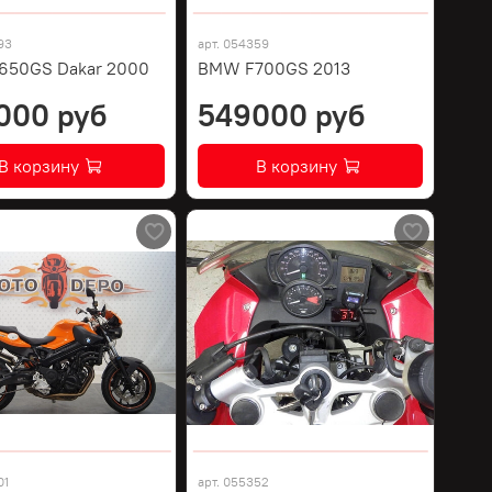
93
арт.
054359
650GS Dakar 2000
BMW F700GS 2013
000 руб
549000 руб
В корзину
В корзину
01
арт.
055352