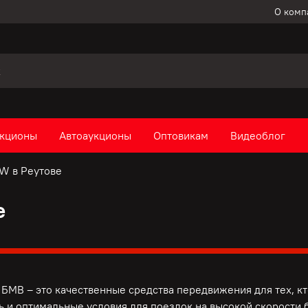
О комп
кционы
Автоаукционы
Оптовикам
Видеоблог
W в Реутове
е
БМВ – это качественные средства передвижения для тех, к
ь и оптимальные условия для поездок на высокой скорости б