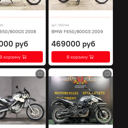
49
арт.
055144
650/800GS 2008
BMW F650/800GS 2009
000 руб
469000 руб
В корзину
В корзину