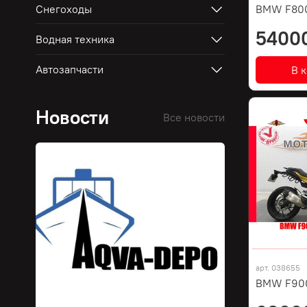
Снегоходы
BMW F80
5400
Водная техника
Автозапчасти
В 
Новости
Все новости
арт.
038655
BMW F900