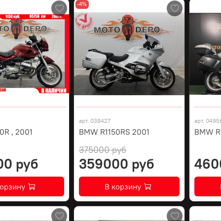
-4%
арт.
038427
арт.
0495
R , 2001
BMW R1150RS 2001
BMW R1
375000 руб
00 руб
359000 руб
460
корзину
В корзину