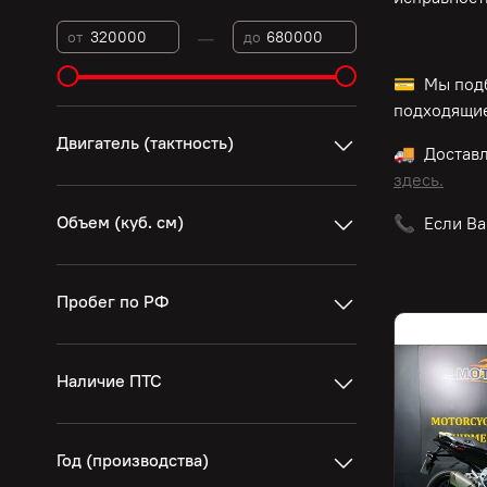
—
от
до
💳 Мы подб
подходящие
Двигатель (тактность)
🚚 Достав
здесь.
Объем (куб. см)
📞 Если Ва
Пробег по РФ
Наличие ПТС
Год (производства)