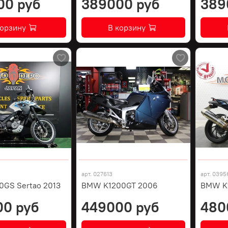
00 руб
389000 руб
389
корзину
В корзину
арт.
027613
арт.
0395
GS Sertao 2013
BMW K1200GT 2006
BMW K1
00 руб
449000 руб
480