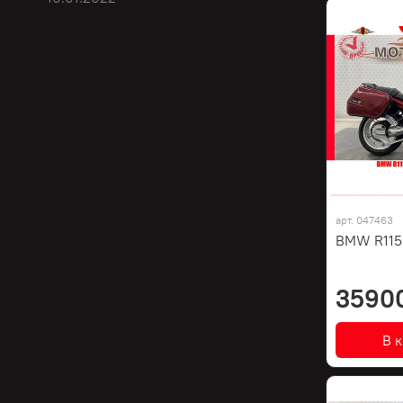
арт.
047463
BMW R1150
3590
В 