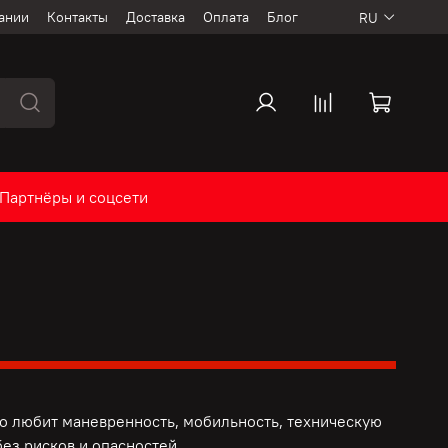
ании
Контакты
Доставка
Оплата
Блог
RU
Партнёры и соцсети
то любит маневренность, мобильность, техническую
ез рисков и опасностей.