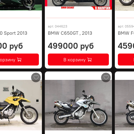
арт.
044623
арт.
0559
 Sport 2013
BMW C650GT , 2013
BMW F
00 руб
499000 руб
459
корзину
В корзину