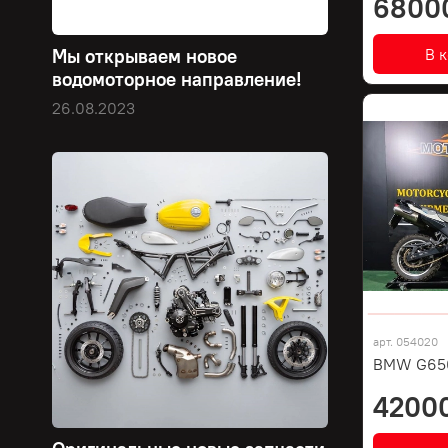
6800
В 
Мы открываем новое
водомоторное направление!
26.08.2023
арт.
054020
BMW G650
4200