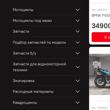
Мотоциклы
арт.
056074
BMW F65
Мотоциклы под заказ
3490
Запчасти
В 
Подбор запчастей по модели
Запчасти б/у
Запчасти для водномоторной
техники
Экипировка
Расходные материалы
Квадроциклы
арт.
056593