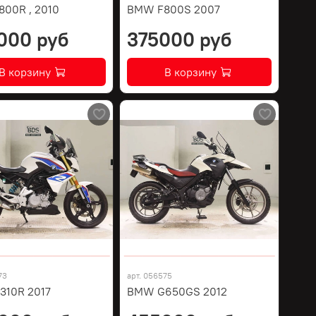
00R , 2010
BMW F800S 2007
000 руб
375000 руб
В корзину
В корзину
73
арт.
056575
10R 2017
BMW G650GS 2012