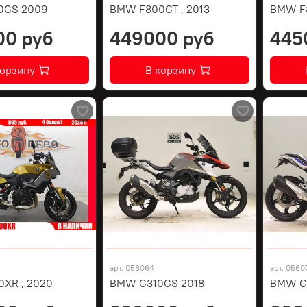
0GS 2009
BMW F800GT , 2013
BMW F8
00 руб
449000 руб
445
корзину
В корзину
арт.
056064
арт.
0560
XR , 2020
BMW G310GS 2018
BMW G3