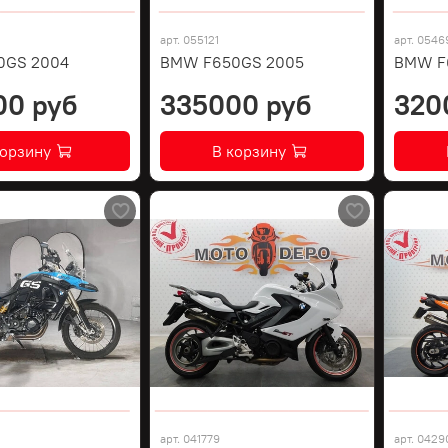
арт.
055121
арт.
0546
0GS 2004
BMW F650GS 2005
BMW F
00 руб
335000 руб
320
корзину
В корзину
арт.
041779
арт.
0429