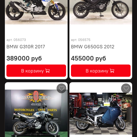
арт.
056073
арт.
056575
BMW G310R 2017
BMW G650GS 2012
389000 руб
455000 руб
В корзину
В корзину