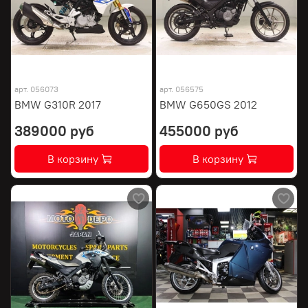
арт.
056073
арт.
056575
BMW G310R 2017
BMW G650GS 2012
389000 руб
455000 руб
В корзину
В корзину