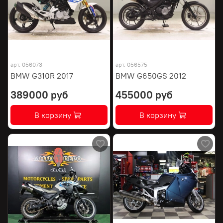
арт.
056073
арт.
056575
BMW G310R 2017
BMW G650GS 2012
389000 руб
455000 руб
В корзину
В корзину