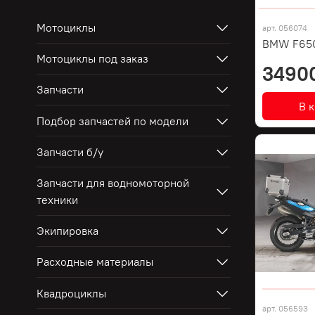
Мотоциклы
арт.
056074
BMW F65
Мотоциклы под заказ
3490
Запчасти
В 
Подбор запчастей по модели
Запчасти б/у
Запчасти для водномоторной
техники
Экипировка
Расходные материалы
Квадроциклы
арт.
056593