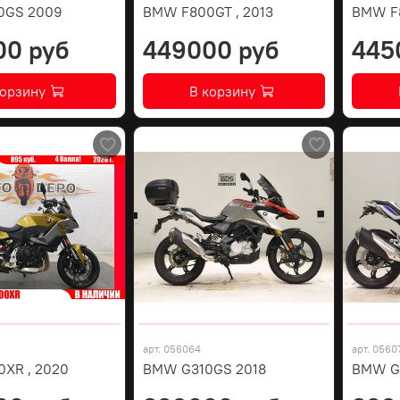
0GS 2009
BMW F800GT , 2013
BMW F8
00 руб
449000 руб
445
корзину
В корзину
арт.
056064
арт.
0560
XR , 2020
BMW G310GS 2018
BMW G3