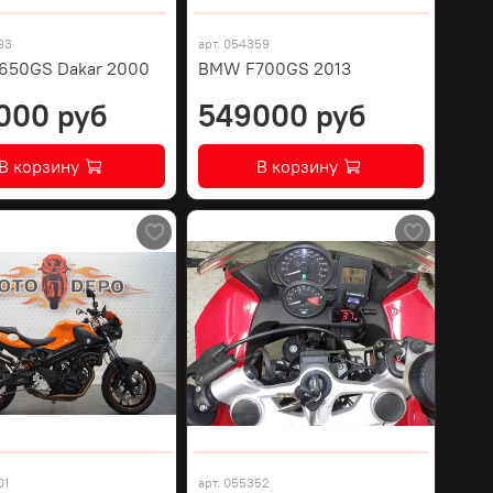
93
арт.
054359
650GS Dakar 2000
BMW F700GS 2013
000 руб
549000 руб
В корзину
В корзину
01
арт.
055352