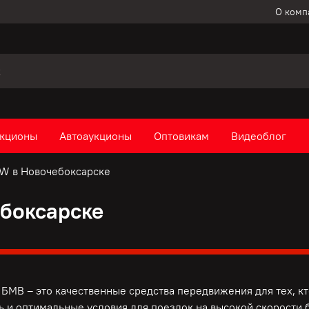
О комп
кционы
Автоаукционы
Оптовикам
Видеоблог
W в Новочебоксарске
боксарске
БМВ – это качественные средства передвижения для тех, к
ь и оптимальные условия для поездок на высокой скорости б