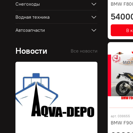
Снегоходы
BMW F80
5400
Водная техника
Автозапчасти
В 
Новости
Все новости
арт.
038655
BMW F900