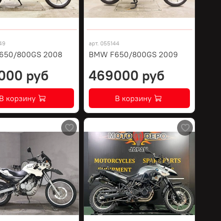
49
арт.
055144
650/800GS 2008
BMW F650/800GS 2009
000 руб
469000 руб
В корзину
В корзину