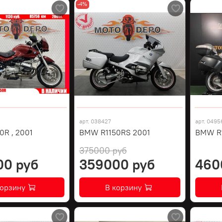
-4%
арт.
038427
арт.
0495
R , 2001
BMW R1150RS 2001
BMW R1
375000 руб
00 руб
359000 руб
460
корзину
В корзину