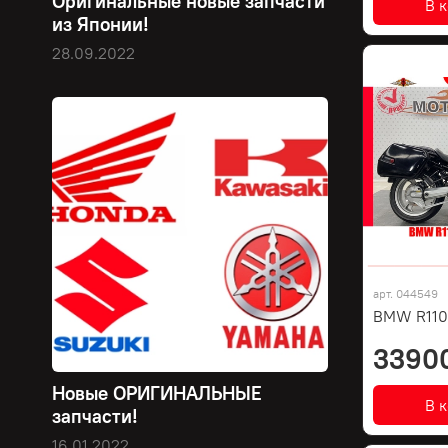
Оригинальные новые запчасти
В 
из Японии!
28.09.2022
арт.
044549
BMW R110
3390
Новые ОРИГИНАЛЬНЫЕ
В 
запчасти!
16.01.2022