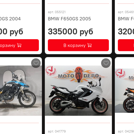
арт.
055121
арт.
0546
0GS 2004
BMW F650GS 2005
BMW F
00 руб
335000 руб
320
корзину
В корзину
арт.
041779
арт.
0429