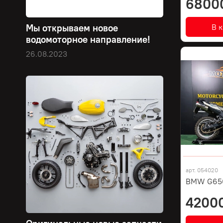
6800
В 
Мы открываем новое
водомоторное направление!
26.08.2023
арт.
054020
BMW G650
4200