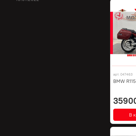
арт.
047463
BMW R1150
3590
В 