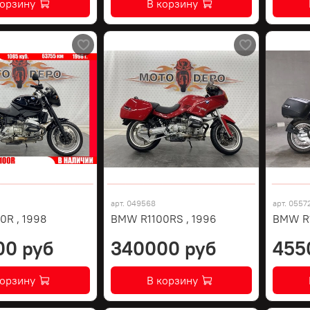
корзину
В корзину
арт.
049568
арт.
0557
0R , 1998
BMW R1100RS , 1996
BMW R
00 руб
340000 руб
455
корзину
В корзину