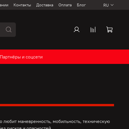
ании
Контакты
Доставка
Оплата
Блог
RU
Партнёры и соцсети
то любит маневренность, мобильность, техническую
ез рисков и опасностей.