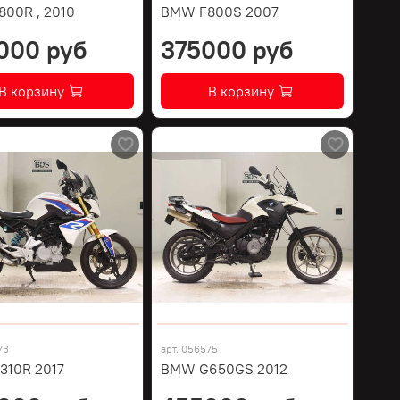
00R , 2010
BMW F800S 2007
000 руб
375000 руб
В корзину
В корзину
73
арт.
056575
10R 2017
BMW G650GS 2012