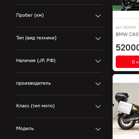
Пробег (км)
арт.
052943
BMW C600
Тип (вид техники)
5200
Наличие (JP, РФ)
В 
производитель
Класс (тип мото)
Модель