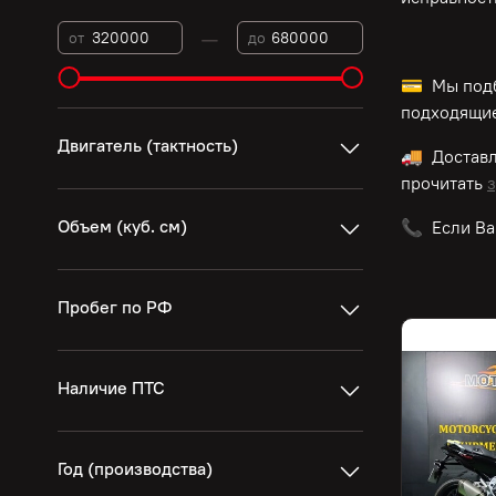
—
от
до
💳 Мы подб
подходящие
Двигатель (тактность)
🚚 Достав
прочитать
з
Объем (куб. см)
📞 Если Ва
Пробег по РФ
Наличие ПТС
Год (производства)