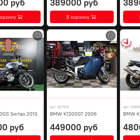
00 руб
389000 руб
389
корзину
В корзину
арт.
027613
арт.
0395
GS Sertao 2013
BMW K1200GT 2006
BMW K1
00 руб
449000 руб
480