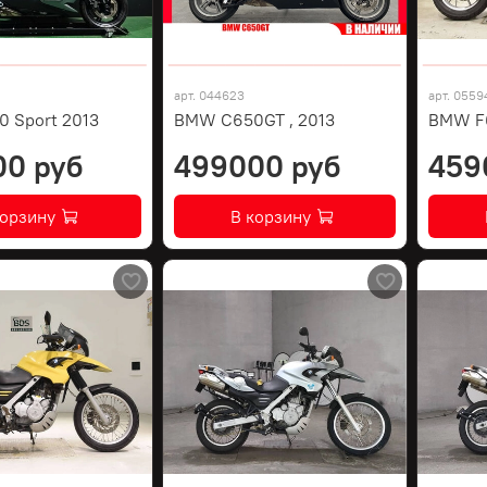
арт.
044623
арт.
0559
 Sport 2013
BMW C650GT , 2013
BMW F
00 руб
499000 руб
459
корзину
В корзину