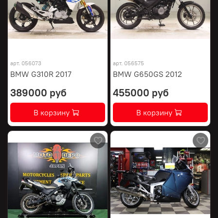
арт.
056073
арт.
056575
BMW G310R 2017
BMW G650GS 2012
389000 руб
455000 руб
В корзину
В корзину