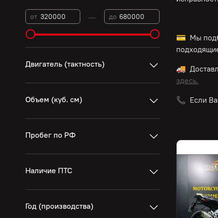
—
от
до
💳 Мы подб
подходящие
Двигатель (тактность)
🚚 Достав
здесь.
Объем (куб. см)
📞 Если Ва
Пробег по РФ
Наличие ПТС
Год (производства)