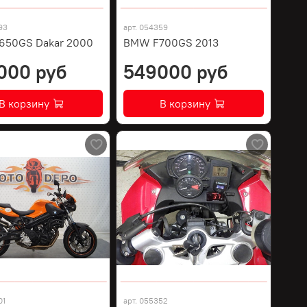
93
арт.
054359
650GS Dakar 2000
BMW F700GS 2013
000 руб
549000 руб
В корзину
В корзину
01
арт.
055352