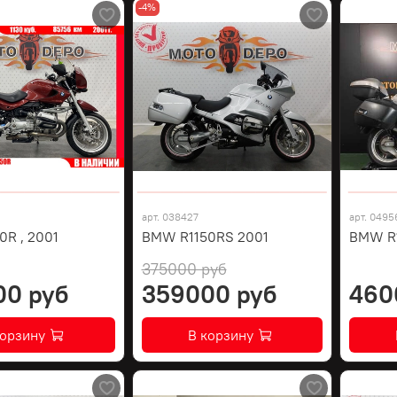
-4%
арт.
038427
арт.
0495
R , 2001
BMW R1150RS 2001
BMW R1
375000 руб
00 руб
359000 руб
460
корзину
В корзину