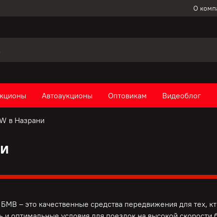
О комп
кционы
Автоаукционы
Оптовикам
Видеоблог
W в Назрани
ни
БМВ – это качественные средства передвижения для тех, к
ь и оптимальные условия для поездок на высокой скорости б