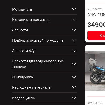
Мотоциклы
арт.
056074
BMW F65
Мотоциклы под заказ
3490
Запчасти
В 
Подбор запчастей по модели
Запчасти б/у
Запчасти для водномоторной
техники
Экипировка
Расходные материалы
Квадроциклы
арт.
056593