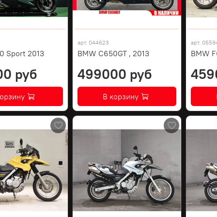
арт.
044623
арт.
0559
 Sport 2013
BMW C650GT , 2013
BMW F
00 руб
499000 руб
459
корзину
В корзину