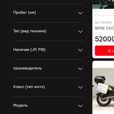
Пробег (км)
арт.
052943
BMW C600
Тип (вид техники)
5200
Наличие (JP, РФ)
В 
производитель
Класс (тип мото)
Модель