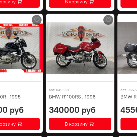
корзину
В корзину
арт.
049568
арт.
0557
0R , 1998
BMW R1100RS , 1996
BMW R
00 руб
340000 руб
455
корзину
В корзину