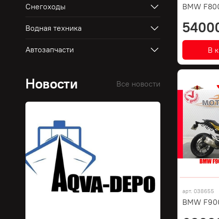
Снегоходы
BMW F80
5400
Водная техника
Автозапчасти
В 
Новости
Все новости
арт.
038655
BMW F900