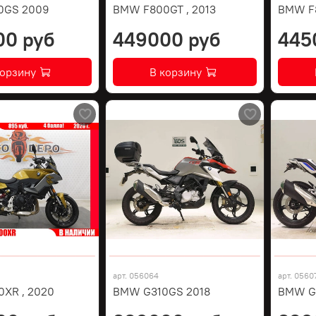
0GS 2009
BMW F800GT , 2013
BMW F8
00 руб
449000 руб
445
корзину
В корзину
арт.
056064
арт.
0560
XR , 2020
BMW G310GS 2018
BMW G3