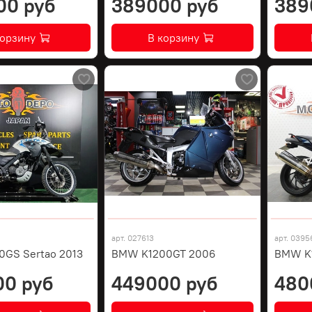
00 руб
389000 руб
389
корзину
В корзину
арт.
027613
арт.
0395
GS Sertao 2013
BMW K1200GT 2006
BMW K1
00 руб
449000 руб
480