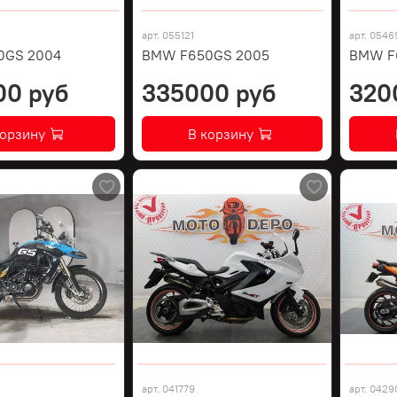
арт.
055121
арт.
0546
0GS 2004
BMW F650GS 2005
BMW F
00 руб
335000 руб
320
корзину
В корзину
арт.
041779
арт.
0429