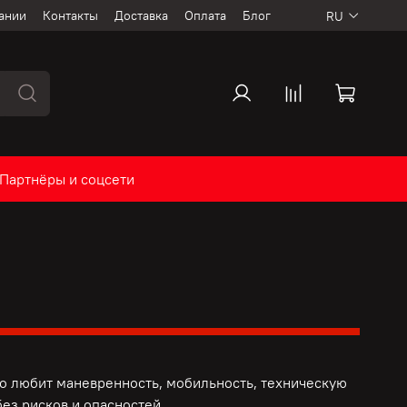
ании
Контакты
Доставка
Оплата
Блог
RU
Партнёры и соцсети
то любит маневренность, мобильность, техническую
ез рисков и опасностей.