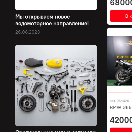
6800
В 
Мы открываем новое
водомоторное направление!
26.08.2023
арт.
054020
BMW G650
4200