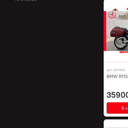
арт.
047463
BMW R1150
3590
В 