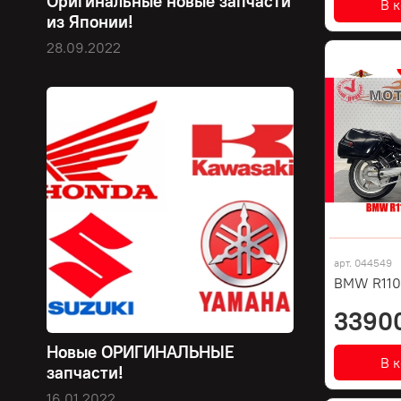
Оригинальные новые запчасти
В 
из Японии!
28.09.2022
арт.
044549
BMW R110
3390
Новые ОРИГИНАЛЬНЫЕ
В 
запчасти!
16.01.2022