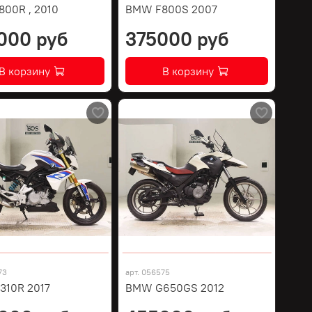
00R , 2010
BMW F800S 2007
000 руб
375000 руб
В корзину
В корзину
73
арт.
056575
10R 2017
BMW G650GS 2012