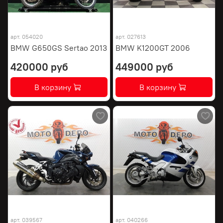
арт.
054020
арт.
027613
BMW G650GS Sertao 2013
BMW K1200GT 2006
420000 руб
449000 руб
В корзину
В корзину
арт.
039567
арт.
040266