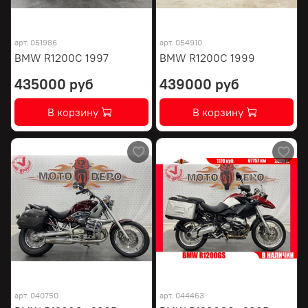
арт.
051986
арт.
054910
BMW R1200C 1997
BMW R1200C 1999
435000 руб
439000 руб
В корзину
В корзину
арт.
040750
арт.
044463