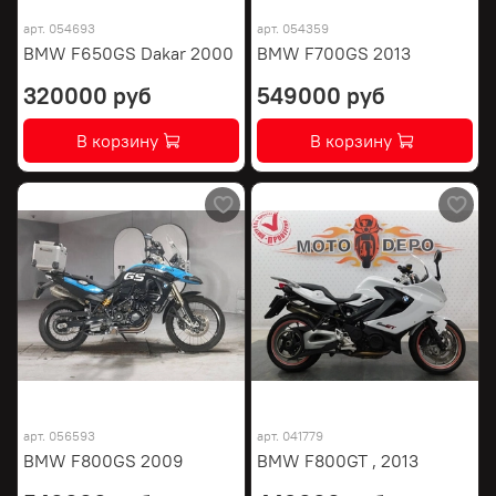
арт.
054693
арт.
054359
BMW F650GS Dakar 2000
BMW F700GS 2013
320000 руб
549000 руб
В корзину
В корзину
арт.
056593
арт.
041779
BMW F800GS 2009
BMW F800GT , 2013