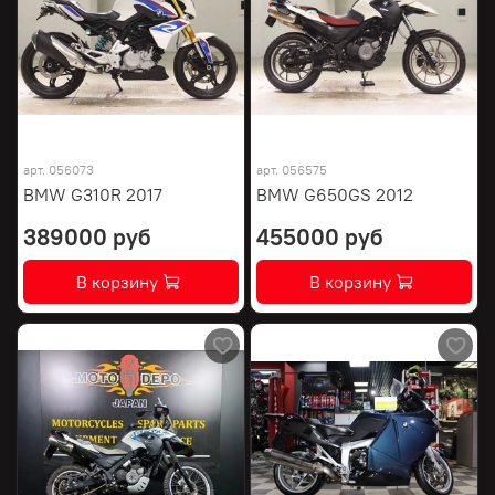
арт.
056073
арт.
056575
BMW G310R 2017
BMW G650GS 2012
389000 руб
455000 руб
В корзину
В корзину