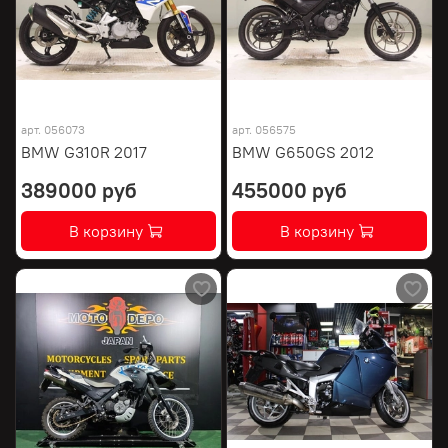
арт.
056073
арт.
056575
BMW G310R 2017
BMW G650GS 2012
389000 руб
455000 руб
В корзину
В корзину