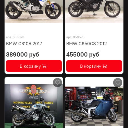
арт.
056073
арт.
056575
BMW G310R 2017
BMW G650GS 2012
389000 руб
455000 руб
В корзину
В корзину