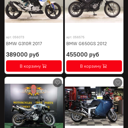
арт.
056073
арт.
056575
BMW G310R 2017
BMW G650GS 2012
389000 руб
455000 руб
В корзину
В корзину