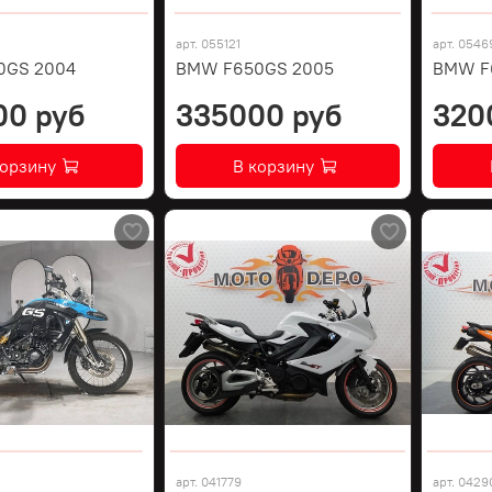
арт.
055121
арт.
0546
0GS 2004
BMW F650GS 2005
BMW F
00 руб
335000 руб
320
корзину
В корзину
арт.
041779
арт.
0429