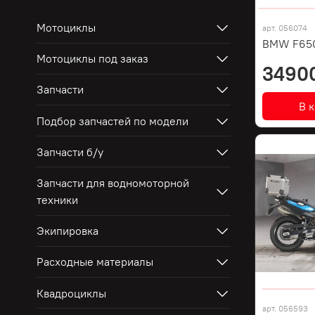
Мотоциклы
арт.
056074
BMW F65
Мотоциклы под заказ
3490
Запчасти
В 
Подбор запчастей по модели
Запчасти б/у
Запчасти для водномоторной
техники
Экипировка
Расходные материалы
Квадроциклы
арт.
056593