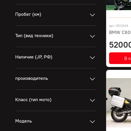
Пробег (км)
арт.
052943
BMW C600
Тип (вид техники)
5200
Наличие (JP, РФ)
В 
производитель
Класс (тип мото)
Модель