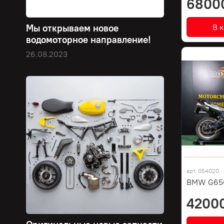
6800
В 
Мы открываем новое
водомоторное направление!
26.08.2023
арт.
054020
BMW G650
4200