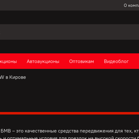
О комп
кционы
Автоаукционы
Оптовикам
Видеоблог
W в Кирове
БМВ – это качественные средства передвижения для тех, к
ь и оптимальные условия для поездок на высокой скорости б