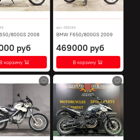
49
арт.
055144
650/800GS 2008
BMW F650/800GS 2009
000 руб
469000 руб
В корзину
В корзину