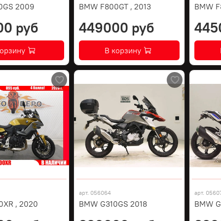
0GS 2009
BMW F800GT , 2013
BMW F8
00 руб
449000 руб
445
корзину
В корзину
арт.
056064
арт.
0560
XR , 2020
BMW G310GS 2018
BMW G3