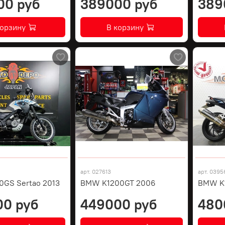
00 руб
389000 руб
389
корзину
В корзину
арт.
027613
арт.
0395
GS Sertao 2013
BMW K1200GT 2006
BMW K1
00 руб
449000 руб
480