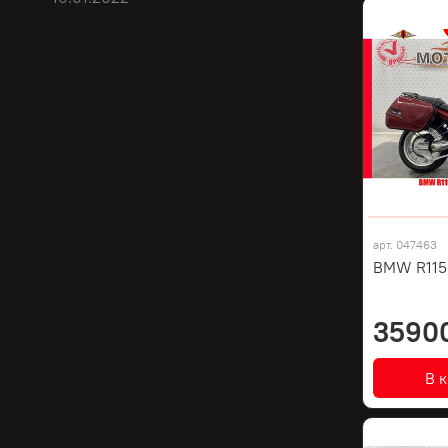
арт.
047463
BMW R1150
3590
В 