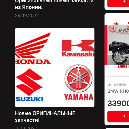
Оригинальные новые запчасти
В 
из Японии!
28.09.2022
арт.
044549
BMW R110
3390
Новые ОРИГИНАЛЬНЫЕ
В 
запчасти!
16.01.2022