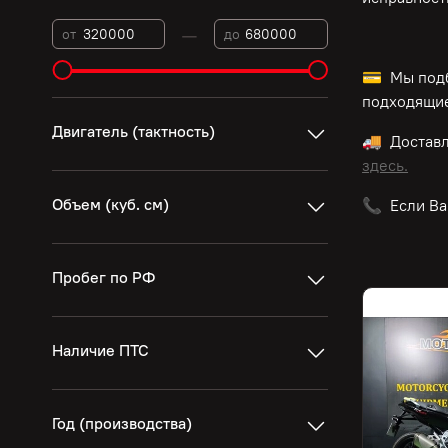
—
от
до
💳 Мы подб
подходящие
Двигатель (тактность)
🚚 Достав
здесь.
Объем (куб. см)
📞 Если Ва
Пробег по РФ
Наличие ПТС
Год (производства)