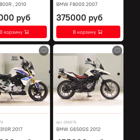
00R , 2010
BMW F800S 2007
000 руб
375000 руб
В корзину
В корзину
73
арт.
056575
10R 2017
BMW G650GS 2012