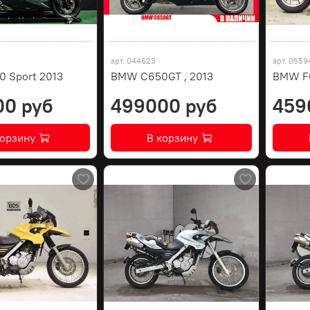
арт.
044623
арт.
0559
 Sport 2013
BMW C650GT , 2013
BMW F
00 руб
499000 руб
459
корзину
В корзину