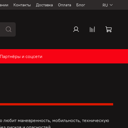
ании
Контакты
Доставка
Оплата
Блог
RU
Партнёры и соцсети
то любит маневренность, мобильность, техническую
ез рисков и опасностей.