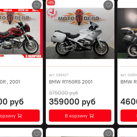
-4%
арт.
038427
арт.
0495
R , 2001
BMW R1150RS 2001
BMW R1
375000 руб
00 руб
359000 руб
460
корзину
В корзину