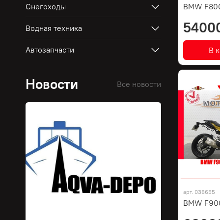
Снегоходы
BMW F80
5400
Водная техника
Автозапчасти
В 
Новости
Все новости
арт.
038655
BMW F900