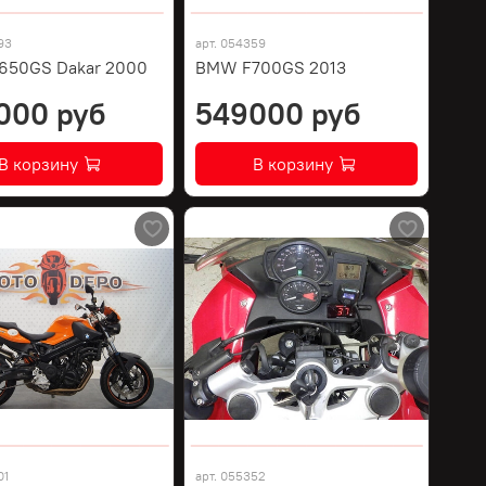
93
арт.
054359
650GS Dakar 2000
BMW F700GS 2013
000 руб
549000 руб
В корзину
В корзину
01
арт.
055352