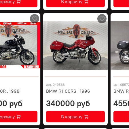
корзину
В корзину
арт.
049568
арт.
0557
0R , 1998
BMW R1100RS , 1996
BMW R
00 руб
340000 руб
455
корзину
В корзину