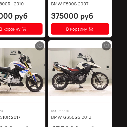
00R , 2010
BMW F800S 2007
000 руб
375000 руб
В корзину
В корзину
73
арт.
056575
10R 2017
BMW G650GS 2012