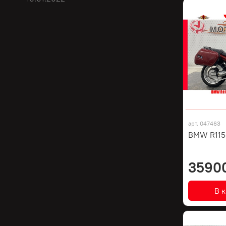
арт.
047463
BMW R1150
3590
В 