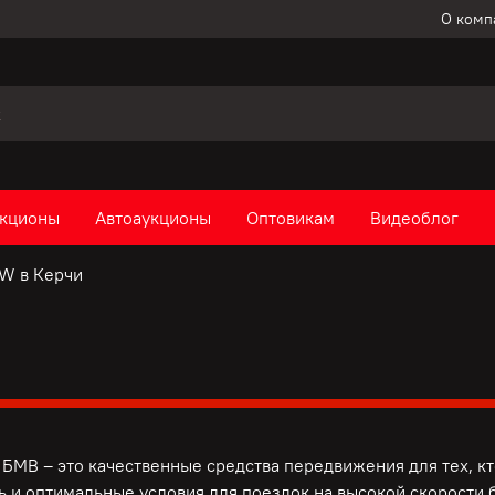
О комп
кционы
Автоаукционы
Оптовикам
Видеоблог
W в Керчи
БМВ – это качественные средства передвижения для тех, к
ь и оптимальные условия для поездок на высокой скорости б