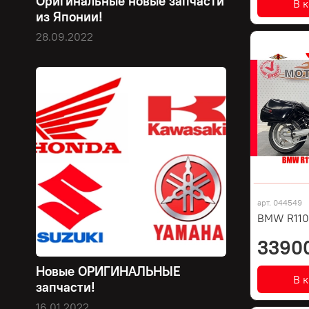
Оригинальные новые запчасти
В 
из Японии!
28.09.2022
арт.
044549
BMW R110
3390
Новые ОРИГИНАЛЬНЫЕ
В 
запчасти!
16.01.2022