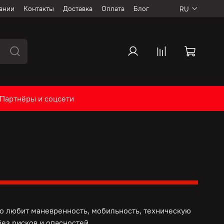
ании
Контакты
Доставка
Оплата
Блог
RU
Партнёры и соцсети
то любит маневренность, мобильность, техническую
ез рисков и опасностей.