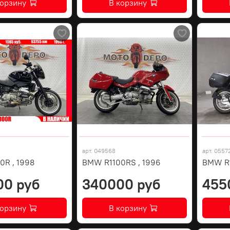
корзину
В корзину
арт.
049568
арт.
0557
0R , 1998
BMW R1100RS , 1996
BMW R
00 руб
340000 руб
455
корзину
В корзину