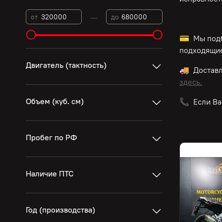
—
от
до
💳 Мы подб
подходящие
Двигатель (тактность)
🚚 Достав
здесь.
Объем (куб. см)
📞 Если Ва
Пробег по РФ
Наличие ПТС
Год (производства)