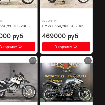
49
арт.
055144
650/800GS 2008
BMW F650/800GS 2009
000 руб
469000 руб
В корзину
В корзину