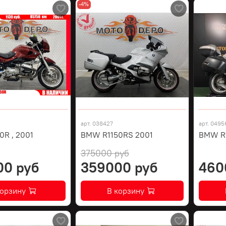
-4%
арт.
038427
арт.
0495
R , 2001
BMW R1150RS 2001
BMW R1
375000 руб
00 руб
359000 руб
460
корзину
В корзину