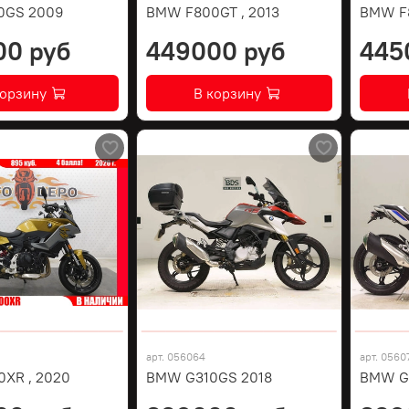
0GS 2009
BMW F800GT , 2013
BMW F8
00 руб
449000 руб
445
корзину
В корзину
арт.
056064
арт.
0560
XR , 2020
BMW G310GS 2018
BMW G3