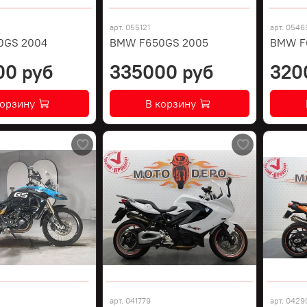
арт.
055121
арт.
0546
0GS 2004
BMW F650GS 2005
BMW F
00 руб
335000 руб
320
корзину
В корзину
арт.
041779
арт.
0429