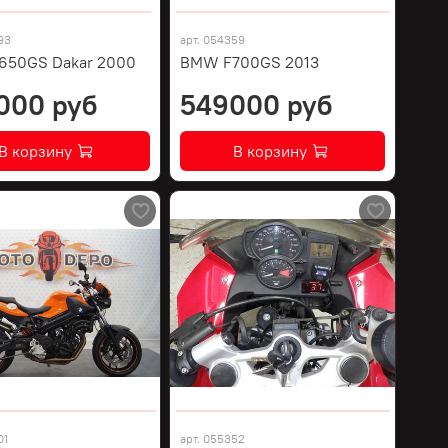
93
арт.
054359
650GS Dakar 2000
BMW F700GS 2013
000 руб
549000 руб
В корзину
В корзину
01
арт.
055352