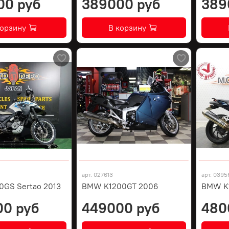
00 руб
389000 руб
389
корзину
В корзину
арт.
027613
арт.
0395
GS Sertao 2013
BMW K1200GT 2006
BMW K1
00 руб
449000 руб
480