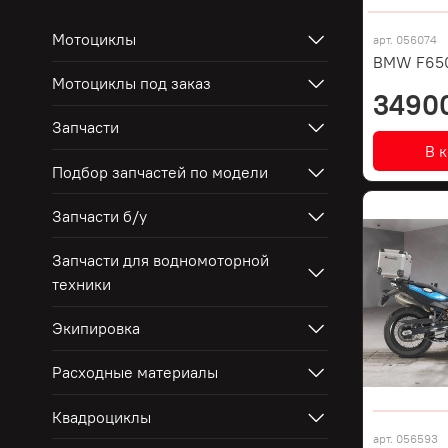
Мотоциклы
арт.
056074
BMW F65
Мотоциклы под заказ
3490
Запчасти
В 
Подбор запчастей по модели
Запчасти б/у
Запчасти для водномоторной
техники
Экипировка
Расходные материалы
Квадроциклы
арт.
056593