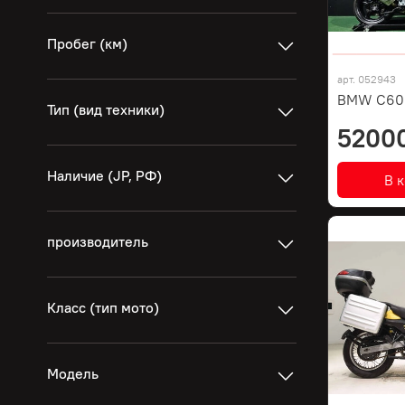
Пробег (км)
арт.
052943
BMW C600
Тип (вид техники)
5200
Наличие (JP, РФ)
В 
производитель
Класс (тип мото)
Модель