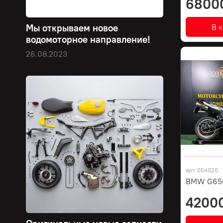
6800
В 
Мы открываем новое
водомоторное направление!
26.08.2023
арт.
054020
BMW G650
4200