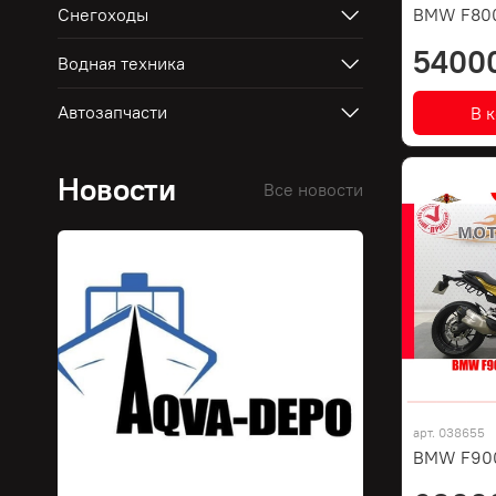
Снегоходы
BMW F80
5400
Водная техника
Автозапчасти
В 
Новости
Все новости
арт.
038655
BMW F900