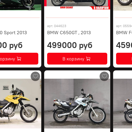
арт.
044623
арт.
0559
 Sport 2013
BMW C650GT , 2013
BMW F
00 руб
499000 руб
459
корзину
В корзину