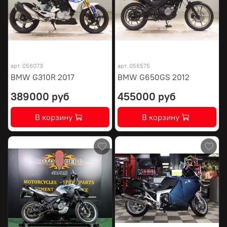
арт.
056073
арт.
056575
BMW G310R 2017
BMW G650GS 2012
389000 руб
455000 руб
В корзину
В корзину