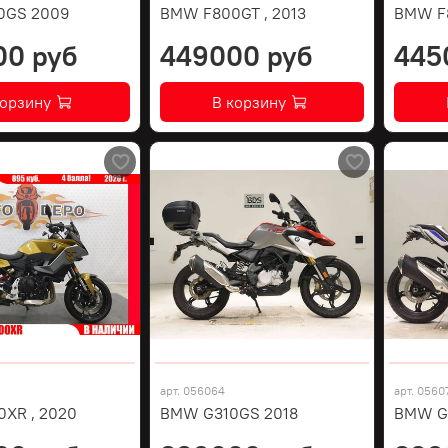
0GS 2009
BMW F800GT , 2013
BMW F8
00 руб
449000 руб
445
корзину
В корзину
арт.
056064
арт.
0560
XR , 2020
BMW G310GS 2018
BMW G3