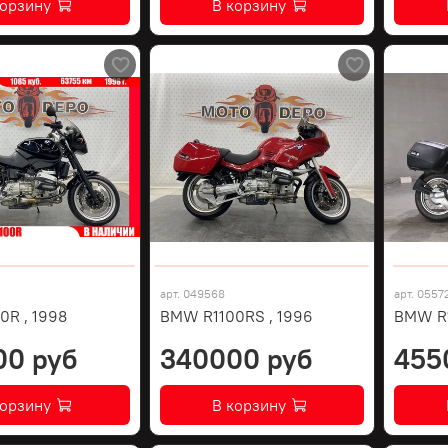
корзину
В корзину
арт.
049568
арт.
0557
0R , 1998
BMW R1100RS , 1996
BMW R
00 руб
340000 руб
455
корзину
В корзину