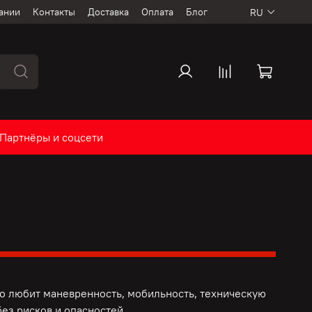
ании
Контакты
Доставка
Оплата
Блог
RU
Партнёры и соцсети
то любит маневренность, мобильность, техническую
ез рисков и опасностей.