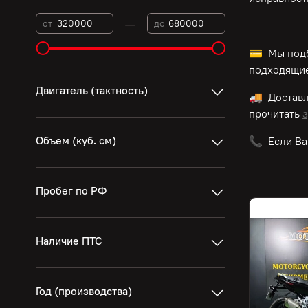
—
от
до
💳 Мы подб
подходящие
Двигатель (тактность)
🚚 Достав
прочитать
з
Объем (куб. см)
📞 Если Ва
Пробег по РФ
Наличие ПТС
Год (производства)