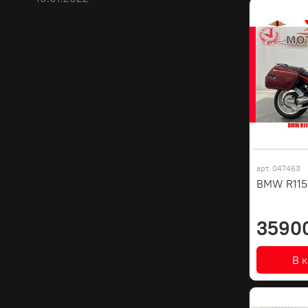
арт.
047463
BMW R1150
3590
В 