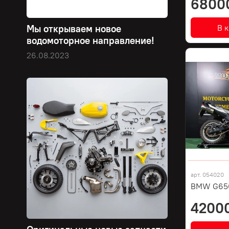
6800
В 
Мы открываем новое
водомоторное направление!
26.08.2023
арт.
054020
BMW G650
4200