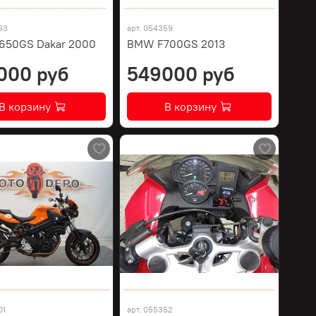
93
арт.
054359
650GS Dakar 2000
BMW F700GS 2013
000 руб
549000 руб
В корзину
В корзину
01
арт.
055352