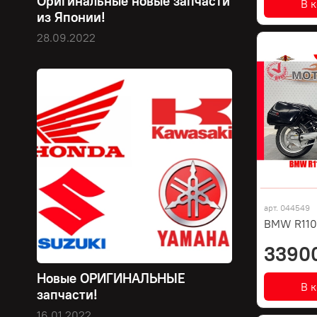
Оригинальные новые запчасти
В 
из Японии!
28.09.2022
арт.
044549
BMW R110
3390
Новые ОРИГИНАЛЬНЫЕ
В 
запчасти!
16.01.2022