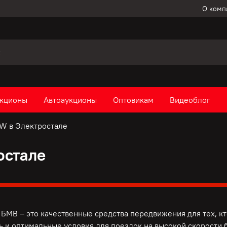
О комп
кционы
Автоаукционы
Оптовикам
Видеоблог
W в Электростале
остале
БМВ – это качественные средства передвижения для тех, к
ь и оптимальные условия для поездок на высокой скорости б