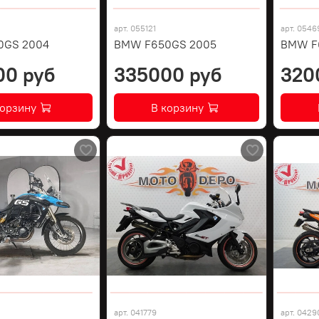
арт.
055121
арт.
0546
0GS 2004
BMW F650GS 2005
BMW F
00 руб
335000 руб
320
корзину
В корзину
арт.
041779
арт.
0429