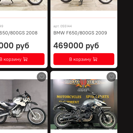
49
арт.
055144
650/800GS 2008
BMW F650/800GS 2009
000 руб
469000 руб
В корзину
В корзину