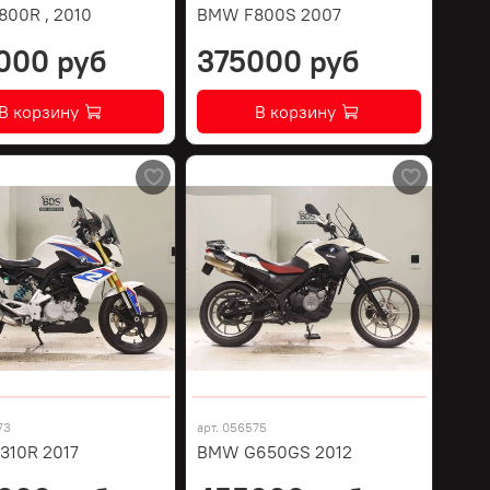
00R , 2010
BMW F800S 2007
000 руб
375000 руб
В корзину
В корзину
73
арт.
056575
10R 2017
BMW G650GS 2012