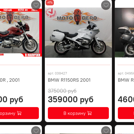
-4%
арт.
038427
арт.
0495
R , 2001
BMW R1150RS 2001
BMW R1
375000 руб
00 руб
359000 руб
460
корзину
В корзину