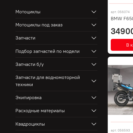
Мотоциклы
арт.
056074
BMW F65
Мотоциклы под заказ
3490
Запчасти
В 
Подбор запчастей по модели
Запчасти б/у
Запчасти для водномоторной
техники
Экипировка
Расходные материалы
Квадроциклы
арт.
056593