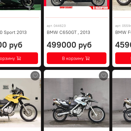
арт.
044623
арт.
0559
 Sport 2013
BMW C650GT , 2013
BMW F
00 руб
499000 руб
459
корзину
В корзину