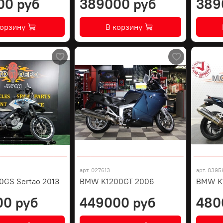
00 руб
389000 руб
389
корзину
В корзину
арт.
027613
арт.
0395
GS Sertao 2013
BMW K1200GT 2006
BMW K1
00 руб
449000 руб
480