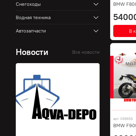
Снегоходы
BMW F80
5400
Водная техника
Автозапчасти
В 
Новости
Все новости
арт.
038655
BMW F900