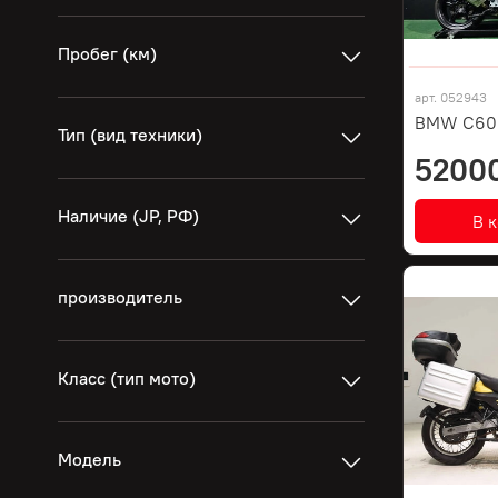
Пробег (км)
арт.
052943
BMW C600
Тип (вид техники)
5200
Наличие (JP, РФ)
В 
производитель
Класс (тип мото)
Модель