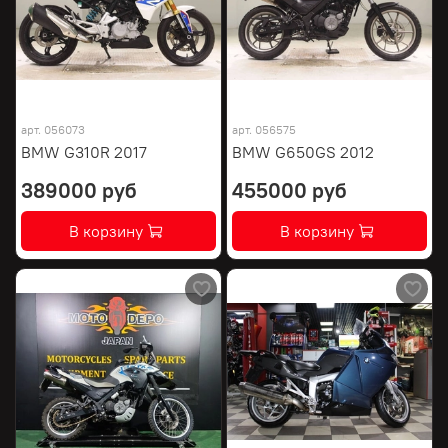
арт.
056073
арт.
056575
BMW G310R 2017
BMW G650GS 2012
389000 руб
455000 руб
В корзину
В корзину