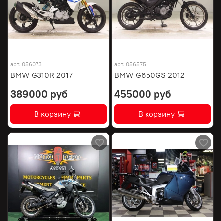
арт.
056073
арт.
056575
BMW G310R 2017
BMW G650GS 2012
389000 руб
455000 руб
В корзину
В корзину