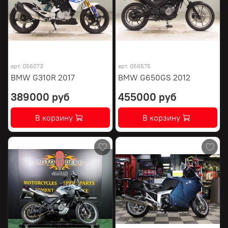
арт.
056073
арт.
056575
BMW G310R 2017
BMW G650GS 2012
389000 руб
455000 руб
В корзину
В корзину