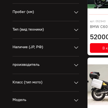
Пробег (км)
арт.
052943
BMW C600
Тип (вид техники)
5200
Наличие (JP, РФ)
В 
производитель
Класс (тип мото)
Модель