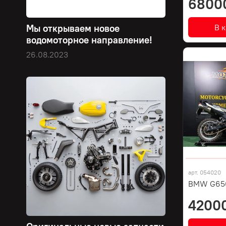
6800
В 
Мы открываем новое
водомоторное направление!
26.08.2023
арт.
054020
BMW G650
4200