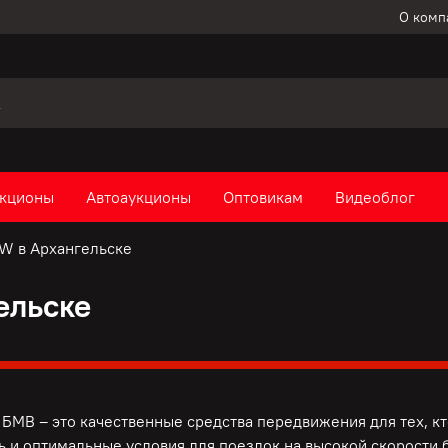
О комп
кционы
Автоаукционы
Оптовикам
Видеоблог
W в Архангельске
ельске
БМВ – это качественные средства передвижения для тех, к
ь и оптимальные условия для поездок на высокой скорости б