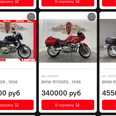
корзину
В корзину
арт.
049568
арт.
0557
0R , 1998
BMW R1100RS , 1996
BMW R
00 руб
340000 руб
455
корзину
В корзину