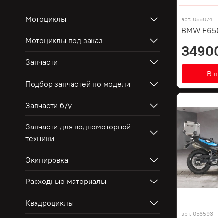
Мотоциклы
арт.
056074
BMW F65
Мотоциклы под заказ
3490
Запчасти
В 
Подбор запчастей по модели
Запчасти б/у
Запчасти для водномоторной
техники
Экипировка
Расходные материалы
Квадроциклы
арт.
056593