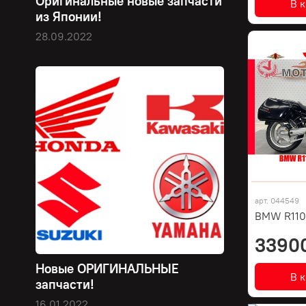
Оригинальные новые запчасти
В 
из Японии!
28.09.2022
арт.
044549
BMW R110
3390
Новые ОРИГИНАЛЬНЫЕ
В 
запчасти!
16.01.2022