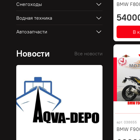
Снегоходы
BMW F80
5400
Водная техника
Автозапчасти
В 
Новости
Все новости
арт.
038655
BMW F900