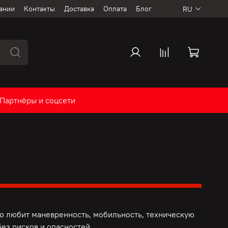
ании
Контакты
Доставка
Оплата
Блог
RU
Партнёры и соцсети
то любит маневренность, мобильность, техническую
ез рисков и опасностей.