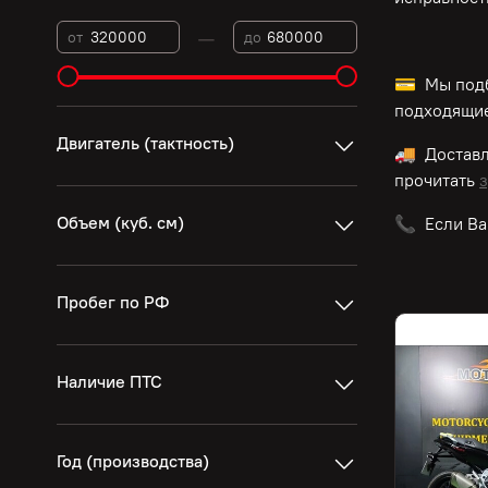
—
от
до
💳 Мы подб
подходящие
Двигатель (тактность)
🚚 Достав
прочитать
з
Объем (куб. см)
📞 Если Ва
Пробег по РФ
Наличие ПТС
Год (производства)