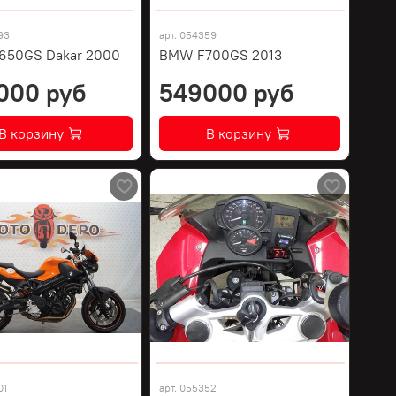
93
арт.
054359
650GS Dakar 2000
BMW F700GS 2013
000 руб
549000 руб
В корзину
В корзину
01
арт.
055352