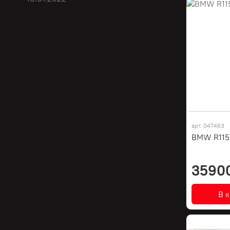
арт.
047463
BMW R1150
3590
В 