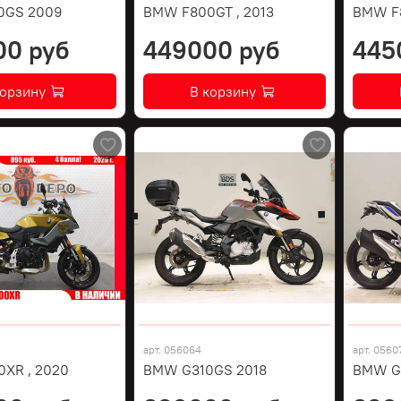
0GS 2009
BMW F800GT , 2013
BMW F8
00 руб
449000 руб
445
корзину
В корзину
арт.
056064
арт.
0560
XR , 2020
BMW G310GS 2018
BMW G3