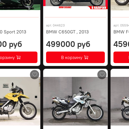
арт.
044623
арт.
0559
 Sport 2013
BMW C650GT , 2013
BMW F
00 руб
499000 руб
459
корзину
В корзину