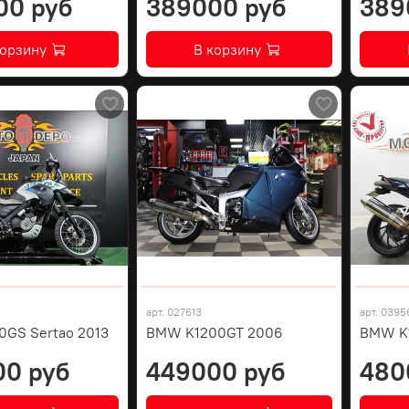
00 руб
389000 руб
389
корзину
В корзину
арт.
027613
арт.
0395
GS Sertao 2013
BMW K1200GT 2006
BMW K1
00 руб
449000 руб
480