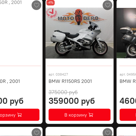
-4%
арт.
038427
арт.
0495
R , 2001
BMW R1150RS 2001
BMW R1
375000 руб
00 руб
359000 руб
460
корзину
В корзину