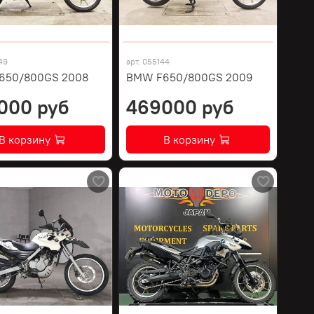
49
арт.
055144
650/800GS 2008
BMW F650/800GS 2009
000 руб
469000 руб
В корзину
В корзину