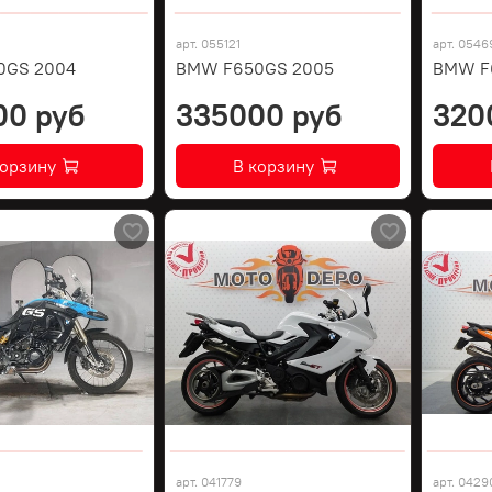
арт.
055121
арт.
0546
0GS 2004
BMW F650GS 2005
BMW F
00 руб
335000 руб
320
корзину
В корзину
арт.
041779
арт.
0429