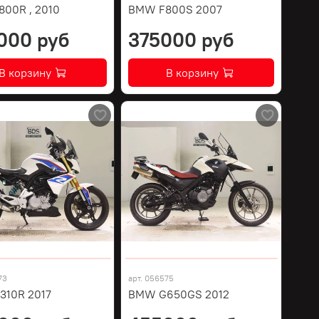
00R , 2010
BMW F800S 2007
000 руб
375000 руб
В корзину
В корзину
73
арт.
056575
10R 2017
BMW G650GS 2012