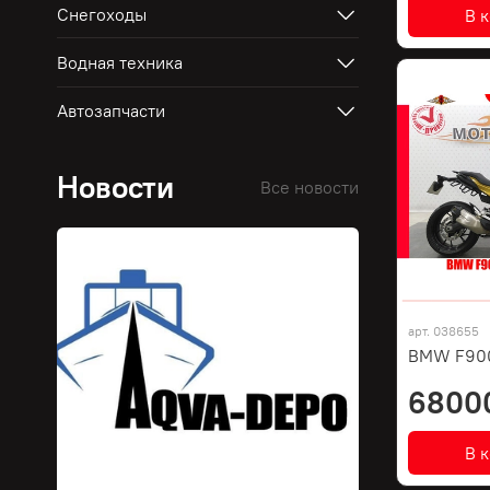
Снегоходы
В 
Водная техника
Автозапчасти
Новости
Все новости
арт.
038655
BMW F900
6800
В 