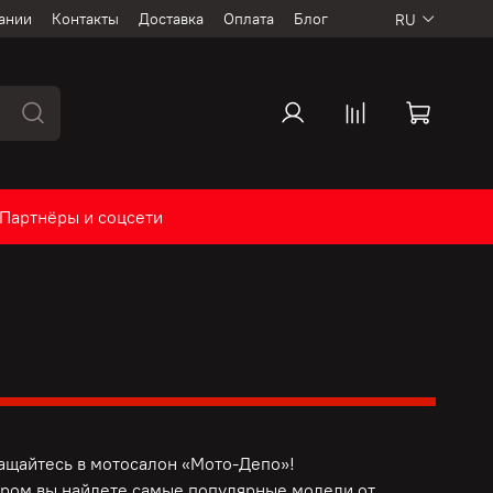
ании
Контакты
Доставка
Оплата
Блог
RU
Партнёры и соцсети
ащайтесь в мотосалон «Мото-Депо»!
ром вы найдете самые популярные модели от