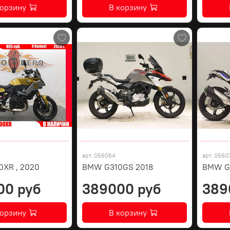
корзину
В корзину
арт.
056064
арт.
0560
XR , 2020
BMW G310GS 2018
BMW G3
00 руб
389000 руб
389
корзину
В корзину