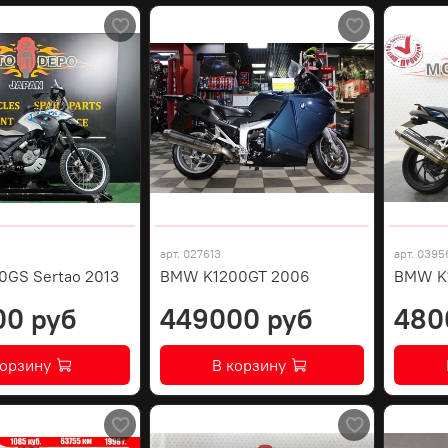
арт.
027613
арт.
0395
GS Sertao 2013
BMW K1200GT 2006
BMW K1
00 руб
449000 руб
480
корзину
В корзину