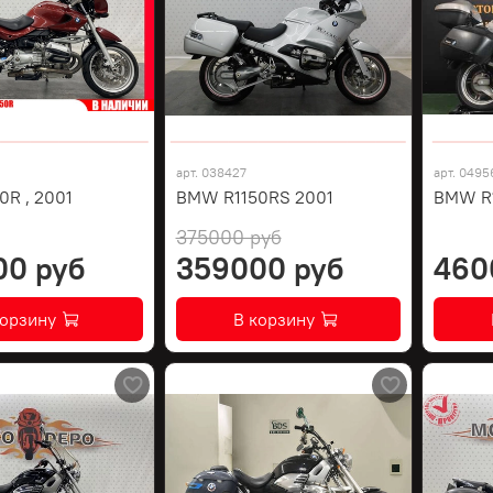
арт.
038427
арт.
0495
R , 2001
BMW R1150RS 2001
BMW R1
375000 руб
00 руб
359000 руб
460
корзину
В корзину