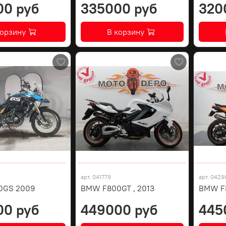
00 руб
335000 руб
320
корзину
В корзину
арт.
041779
арт.
0429
0GS 2009
BMW F800GT , 2013
BMW F8
00 руб
449000 руб
445