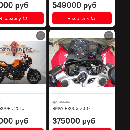
000 руб
549000 руб
В корзину
В корзину
01
арт.
055352
00R , 2010
BMW F800S 2007
000 руб
375000 руб