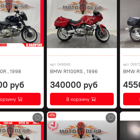
арт.
049568
арт.
0557
0R , 1998
BMW R1100RS , 1996
BMW R
00 руб
340000 руб
455
корзину
В корзину
-4%