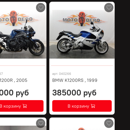
67
арт.
040266
200R , 2005
BMW K1200RS , 1999
000 руб
385000 руб
В корзину
В корзину