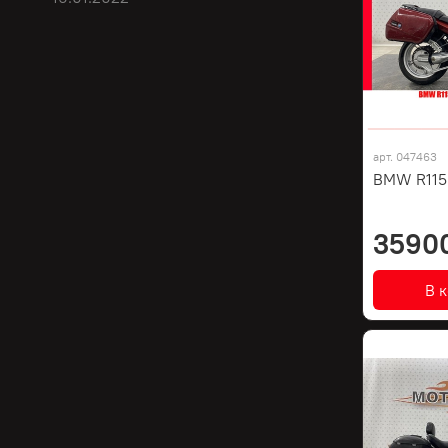
арт.
047463
BMW R1150
3590
В 