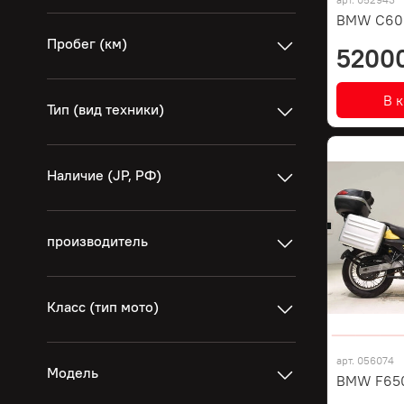
BMW C600
Пробег (км)
5200
В 
Тип (вид техники)
Наличие (JP, РФ)
производитель
Класс (тип мото)
арт.
056074
Модель
BMW F65