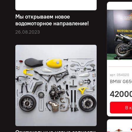
Мы открываем новое
водомоторное направление!
26.08.2023
арт.
054020
BMW G650
4200
В 