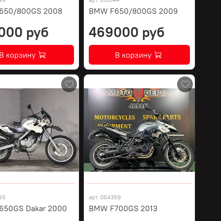
650/800GS 2008
BMW F650/800GS 2009
000 руб
469000 руб
В корзину
В корзину
93
арт.
054359
650GS Dakar 2000
BMW F700GS 2013