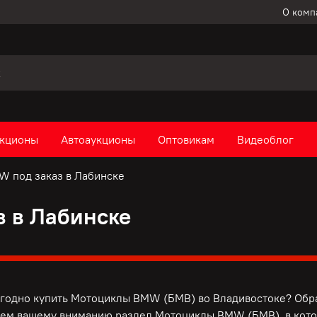
О комп
кционы
Автоаукционы
Оптовикам
Видеоблог
 под заказ в Лабинске
 в Лабинске
одно купить Мотоциклы BMW (БМВ) во Владивостоке? Обр
ем вашему вниманию раздел Мотоциклы BMW (БМВ), в кото