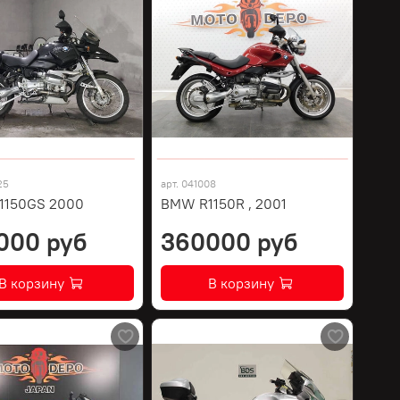
25
арт.
041008
1150GS 2000
BMW R1150R , 2001
000 руб
360000 руб
В корзину
В корзину