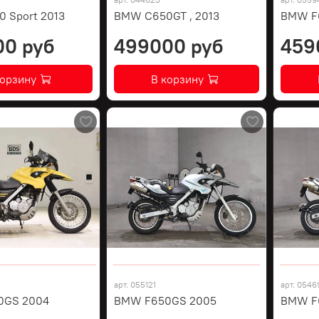
 Sport 2013
BMW C650GT , 2013
BMW F
00 руб
499000 руб
459
корзину
В корзину
арт.
055121
арт.
0546
0GS 2004
BMW F650GS 2005
BMW F