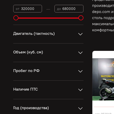
производит
—
от
до
depo.com и
столь подр
максимальн
комфортны
Двигатель (тактность)
Объем (куб. см)
Пробег по РФ
Наличие ПТС
Год (производства)
арт.
052943