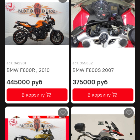
арт.
042901
арт.
055352
BMW F800R , 2010
BMW F800S 2007
445000 руб
375000 руб
В корзину
В корзину