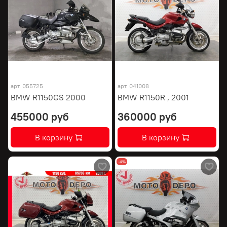
арт.
055725
арт.
041008
BMW R1150GS 2000
BMW R1150R , 2001
455000 руб
360000 руб
В корзину
В корзину
-4%