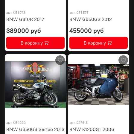
арт.
056073
арт.
056575
BMW G310R 2017
BMW G650GS 2012
389000 руб
455000 руб
В корзину
В корзину
арт.
054020
арт.
027613
BMW G650GS Sertao 2013
BMW K1200GT 2006