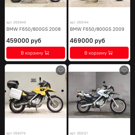
арт.
055949
арт.
055144
BMW F650/800GS 2008
BMW F650/800GS 2009
459000 руб
469000 руб
В корзину
В корзину
арт.
056074
арт.
055121