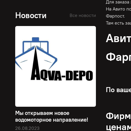
Для заказа
На Авито п
Новости
Все новости
Фарпост.
Там есть з
Авит
Фар
По ваше
Мы открываем новое
Фирме
водомоторное направление!
цена
26.08.2023