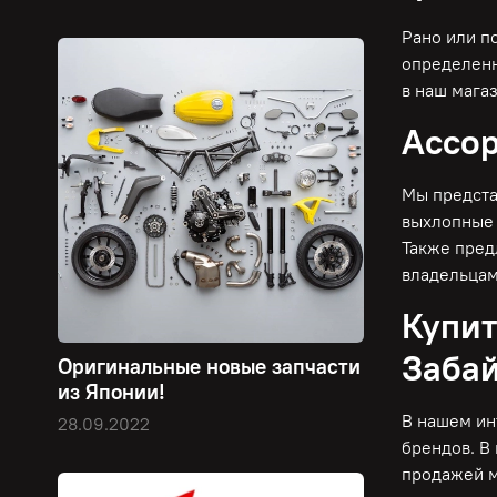
Рано или п
определенн
в наш мага
Ассор
Мы предста
выхлопные 
Также пред
владельцам
Купит
Забай
Оригинальные новые запчасти
из Японии!
В нашем ин
28.09.2022
брендов. В
продажей м