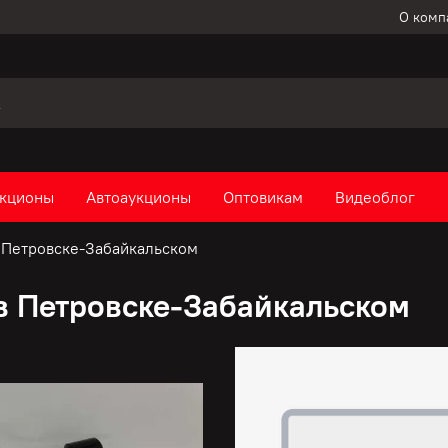
О комп
кционы
Автоаукционы
Оптовикам
Видеоблог
в Петровске-Забайкальском
в Петровске-Забайкальском