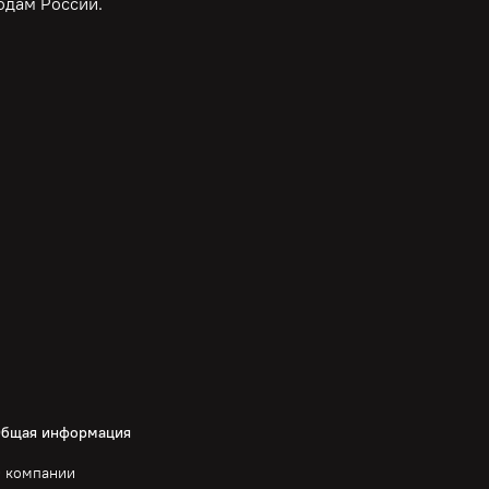
одам России.
бщая информация
 компании