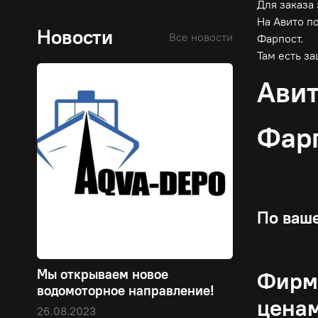
Для заказа
На Авито п
Новости
Все новости
Фарпост.
Там есть з
Авит
Фар
По ваше
Мы открываем новое
Фирме
водомоторное направление!
цена
26.08.2023