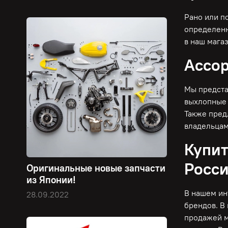
Рано или п
определенн
в наш мага
Ассор
Мы предста
выхлопные 
Также пред
владельцам
Купит
Росс
Оригинальные новые запчасти
из Японии!
В нашем ин
28.09.2022
брендов. В
продажей м