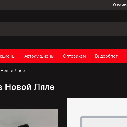
О комп
кционы
Автоаукционы
Оптовикам
Видеоблог
 Новой Ляле
в Новой Ляле