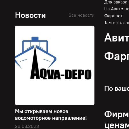
Для заказа
На Авито п
Новости
Все новости
Фарпост.
Там есть з
Авит
Фар
По ваше
Мы открываем новое
Фирме
водомоторное направление!
цена
26.08.2023