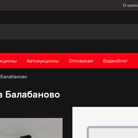
О комп
кционы
Автоаукционы
Оптовикам
Видеоблог
 Балабаново
в Балабаново