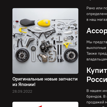
Рано или п
определенн
в наш мага
Ассор
Мы предста
выхлопные 
Также пред
владельцам
Купит
Росс
Оригинальные новые запчасти
из Японии!
В нашем ин
28.09.2022
брендов. В
продажей м