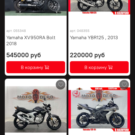
арт.
055348
арт.
048355
Yamaha XV950RA Bolt
Yamaha YBR125 , 2013
2018
545000 руб
220000 руб
В корзину
В корзину