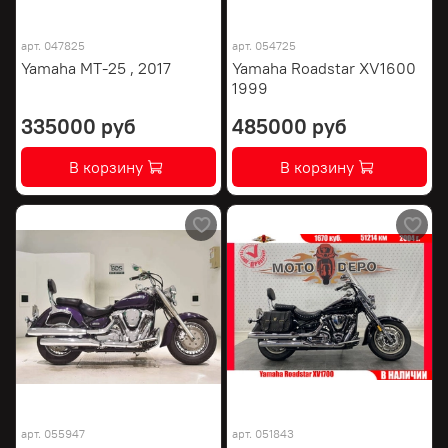
арт.
047825
арт.
054725
Yamaha MT-25 , 2017
Yamaha Roadstar XV1600
1999
335000 руб
485000 руб
В корзину
В корзину
арт.
055947
арт.
051843