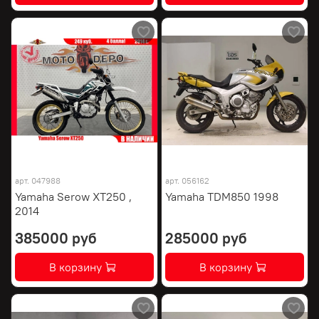
арт.
047988
арт.
056162
Yamaha Serow XT250 ,
Yamaha TDM850 1998
2014
385000 руб
285000 руб
В корзину
В корзину