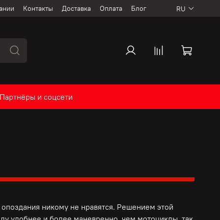
ании
Контакты
Доставка
Оплата
Блог
RU
Партнёры и соцсети
опоздания никому не нравятся. Решением этой
ду удобнее и более маневренно, чем мотоциклы, так