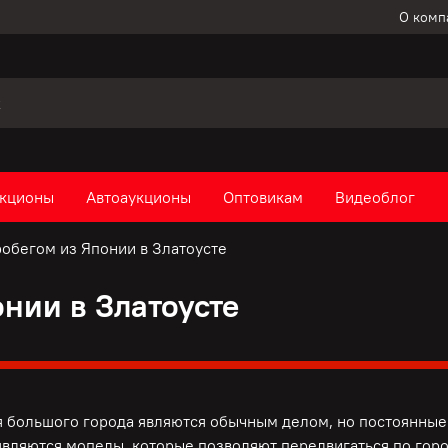
О комп
кционы
Автоаукционы
Оптовикам
Видеоблог
обегом из Японии в Златоусте
нии в Златоусте
 большого города являются обычным делом, но постоянные 
вляются мопеды, которые позволяют передвигаться по горо