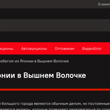
О комп
кционы
Автоаукционы
Оптовикам
Видеоблог
робегом из Японии в Вышнем Волочке
онии в Вышнем Волочке
 большого города являются обычным делом, но постоянные 
вляются мопеды, которые позволяют передвигаться по горо