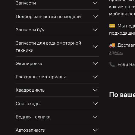
Запчасти
как им не 
мобильност
Подбор запчастей по модели
💳 Мы подб
Запчасти б/у
подходящие
Запчасти для водномоторной
🚚 Достав
техники
здесь.
Экипировка
📞 Если Ва
Расходные материалы
Квадроциклы
По ваше
Снегоходы
Водная техника
Автозапчасти