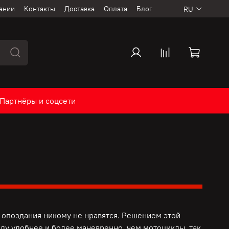
ании
Контакты
Доставка
Оплата
Блог
RU
Партнёры и соцсети
опоздания никому не нравятся. Решением этой
ду удобнее и более маневренно, чем мотоциклы, так