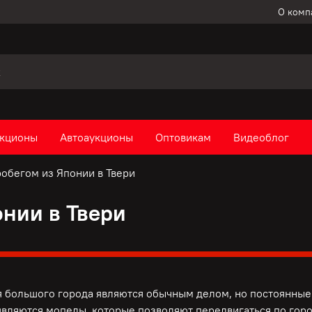
О комп
кционы
Автоаукционы
Оптовикам
Видеоблог
обегом из Японии в Твери
нии в Твери
 большого города являются обычным делом, но постоянные 
вляются мопеды, которые позволяют передвигаться по горо