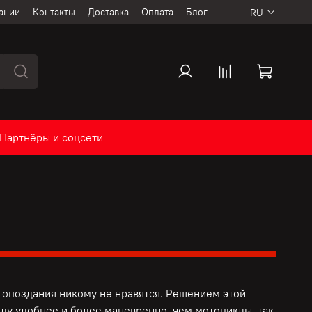
ании
Контакты
Доставка
Оплата
Блог
RU
Партнёры и соцсети
опоздания никому не нравятся. Решением этой
ду удобнее и более маневренно, чем мотоциклы, так