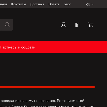
ании
Контакты
Доставка
Оплата
Блог
RU
Партнёры и соцсети
опоздания никому не нравятся. Решением этой
ду удобнее и более маневренно, чем мотоциклы, так