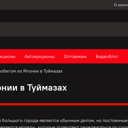
О комп
кционы
Автоаукционы
Оптовикам
Видеоблог
обегом из Японии в Туймазах
онии в Туймазах
 большого города являются обычным делом, но постоянные 
вляются мопеды, которые позволяют передвигаться по горо