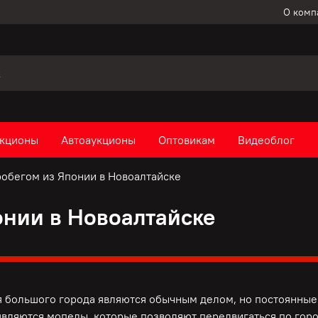
О комп
кционы
Автоаукционы
Оптовикам
Видеоблог
обегом из Японии в Новоалтайске
онии в Новоалтайске
 большого города являются обычным делом, но постоянные 
вляются мопеды, которые позволяют передвигаться по горо