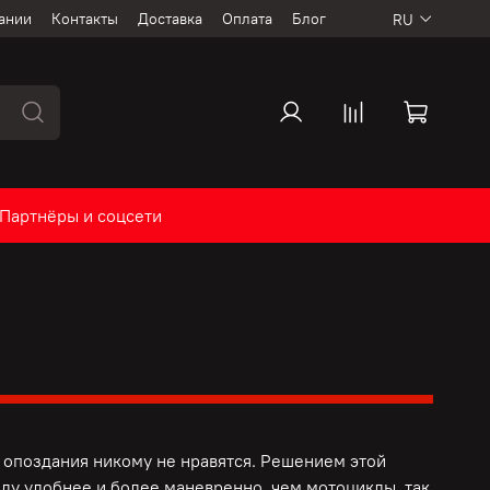
ании
Контакты
Доставка
Оплата
Блог
RU
Партнёры и соцсети
опоздания никому не нравятся. Решением этой
ду удобнее и более маневренно, чем мотоциклы, так