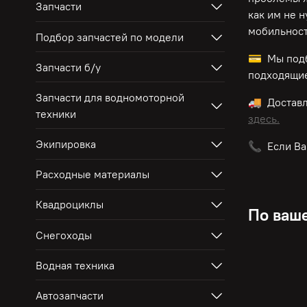
Запчасти
как им не 
мобильност
Подбор запчастей по модели
💳 Мы подб
Запчасти б/у
подходящие
Запчасти для водномоторной
🚚 Достав
техники
здесь.
Экипировка
📞 Если Ва
Расходные материалы
Квадроциклы
По ваше
Снегоходы
Водная техника
Автозапчасти