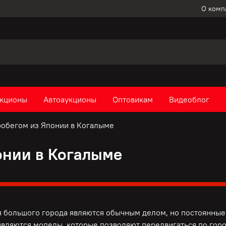
О комп
кционы
Автоаукционы
Оптовикам
Видеоблог
робегом из Японии в Когалыме
онии в Когалыме
 большого города являются обычным делом, но постоянные 
вляются мопеды, которые позволяют передвигаться по горо