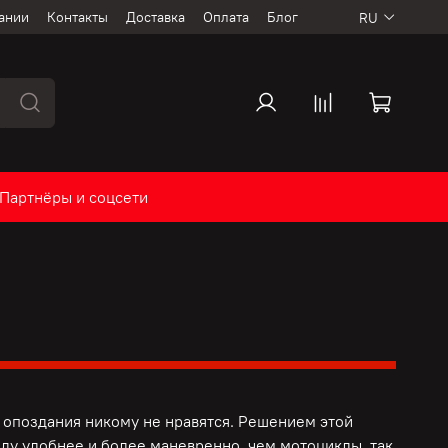
ании
Контакты
Доставка
Оплата
Блог
RU
Партнёры и соцсети
опоздания никому не нравятся. Решением этой
ду удобнее и более маневренно, чем мотоциклы, так