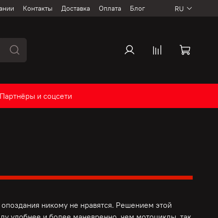
ании
Контакты
Доставка
Оплата
Блог
RU
Партнёры и соцсети
опоздания никому не нравятся. Решением этой
ду удобнее и более маневренно, чем мотоциклы, так