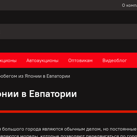
О комп
кционы
Автоаукционы
Оптовикам
Видеоблог
обегом из Японии в Евпатории
онии в Евпатории
 большого города являются обычным делом, но постоянные 
вляются мопеды, которые позволяют передвигаться по горо