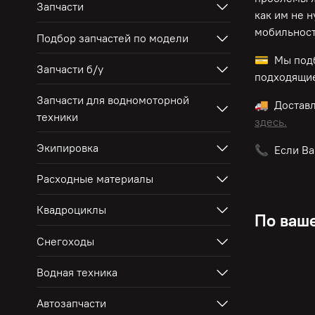
Запчасти
как им не 
мобильност
Подбор запчастей по модели
💳 Мы подб
Запчасти б/у
подходящие
Запчасти для водномоторной
🚚 Достав
техники
здесь.
Экипировка
📞 Если Ва
Расходные материалы
Квадроциклы
По ваше
Снегоходы
Водная техника
Автозапчасти