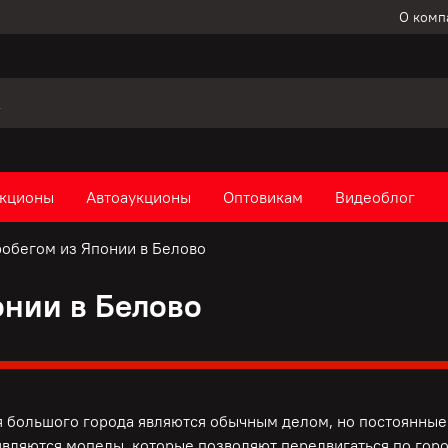
О комп
кционы
Автоаукционы
Оптовикам
Видеоблог
обегом из Японии в Белово
онии в Белово
 большого города являются обычным делом, но постоянные 
вляются мопеды, которые позволяют передвигаться по горо