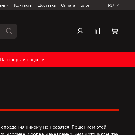
ании
Контакты
Доставка
Оплата
Блог
RU
Партнёры и соцсети
опоздания никому не нравятся. Решением этой
ду удобнее и более маневренно, чем мотоциклы, так