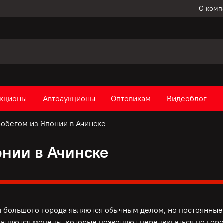
О комп
кционы
Автоаукционы
Оптовикам
Видеоблог
обегом из Японии в Ачинске
онии в Ачинске
 большого города являются обычным делом, но постоянные 
вляются мопеды, которые позволяют передвигаться по горо