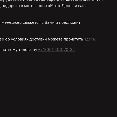
д недорого в мотосалоне «Мото-Депо»
и ваша
ш менеджер свяжется с Вами и предложит
е об условиях доставки можете прочитать
здесь.
платному
телефону
+7(800) 600-70-35