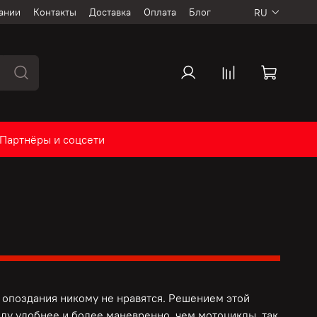
ании
Контакты
Доставка
Оплата
Блог
RU
Партнёры и соцсети
опоздания никому не нравятся. Решением этой
ду удобнее и более маневренно, чем мотоциклы, так