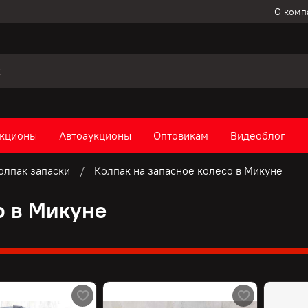
О комп
кционы
Автоаукционы
Оптовикам
Видеоблог
олпак запаски
Колпак на запасное колесо в Микуне
о в Микуне