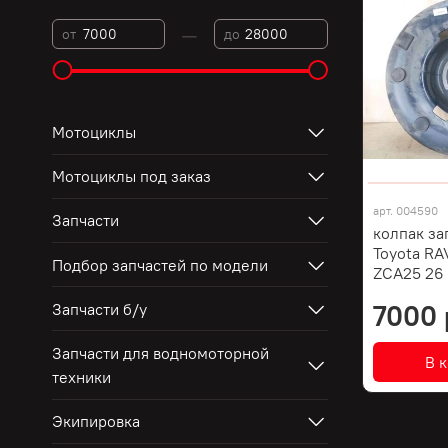
—
от
до
Мотоциклы
Мотоциклы под заказ
арт.
004590
Запчасти
колпак за
Toyota RA
Подбор запчастей по модели
ZCA25 26
7000 
Запчасти б/у
Запчасти для водномоторной
В 
техники
Экипировка