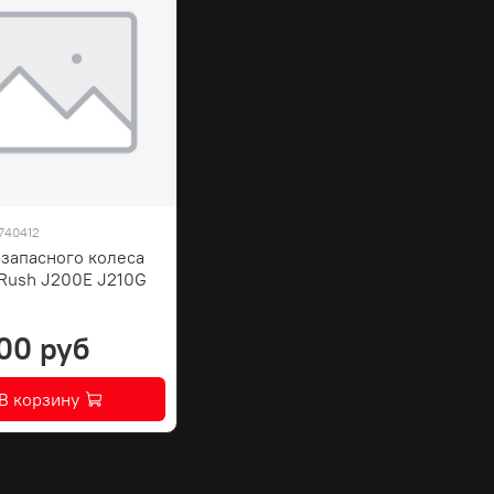
740412
 запасного колеса
 Rush J200E J210G
00 руб
В корзину