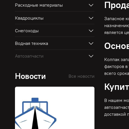
Прода
Расходные материалы
Квадроциклы
Запасное к
назначению
Снегоходы
является ц
Основ
Водная техника
Автозапчасти
Колпак зап
факторов в
всего срок
Новости
Все новости
Купит
В нашем мо
автозапчас
доставкой 