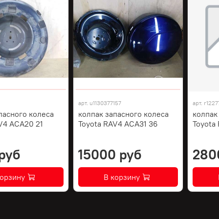
арт.
u1130377157
арт.
r1227
пасного колеса
колпак запасного колеса
колпак
V4 ACA20 21
Toyota RAV4 ACA31 36
Toyota
руб
15000 руб
280
корзину
В корзину