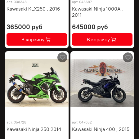
арт.
038348
арт.
048687
Kawasaki KLX250 , 2016
Kawasaki Ninja 1000A ,
2011
365000 руб
645000 руб
В корзину
В корзину
арт.
054728
арт.
047052
Kawasaki Ninja 250 2014
Kawasaki Ninja 400 , 2015