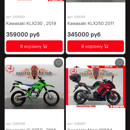
арт.
049583
арт.
038169
Kawasaki KLX230 , 2019
Kawasaki KLX250 2011
359000 руб
345000 руб
В корзину
В корзину
арт.
038348
арт.
048687
Kawasaki KLX250 , 2016
Kawasaki Ninja 1000A ,