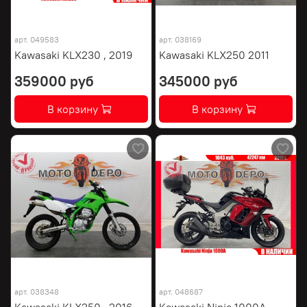
арт.
049583
арт.
038169
Kawasaki KLX230 , 2019
Kawasaki KLX250 2011
359000 руб
345000 руб
В корзину
В корзину
арт.
038348
арт.
048687
Kawasaki KLX250 , 2016
Kawasaki Ninja 1000A ,