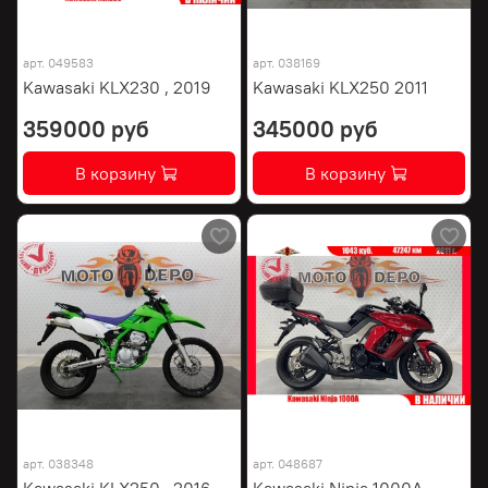
арт.
049583
арт.
038169
Kawasaki KLX230 , 2019
Kawasaki KLX250 2011
359000 руб
345000 руб
В корзину
В корзину
арт.
038348
арт.
048687
Kawasaki KLX250 , 2016
Kawasaki Ninja 1000A ,