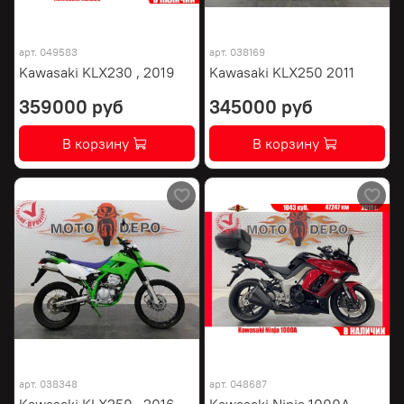
арт.
049583
арт.
038169
Kawasaki KLX230 , 2019
Kawasaki KLX250 2011
359000 руб
345000 руб
В корзину
В корзину
арт.
038348
арт.
048687
Kawasaki KLX250 , 2016
Kawasaki Ninja 1000A ,