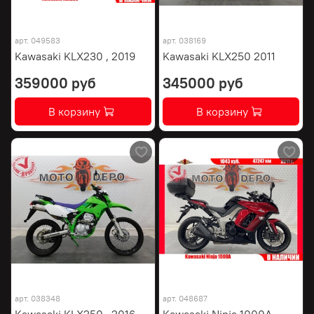
арт.
049583
арт.
038169
Kawasaki KLX230 , 2019
Kawasaki KLX250 2011
359000 руб
345000 руб
В корзину
В корзину
арт.
038348
арт.
048687
Kawasaki KLX250 , 2016
Kawasaki Ninja 1000A ,