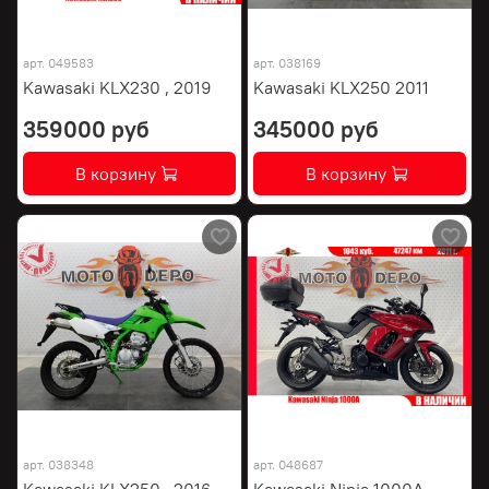
арт.
049583
арт.
038169
Kawasaki KLX230 , 2019
Kawasaki KLX250 2011
359000 руб
345000 руб
В корзину
В корзину
арт.
038348
арт.
048687
Kawasaki KLX250 , 2016
Kawasaki Ninja 1000A ,