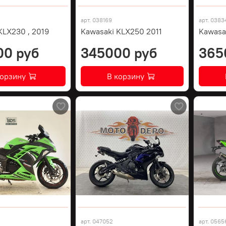
арт.
038169
арт.
0383
KLX230 , 2019
Kawasaki KLX250 2011
Kawasa
00 руб
345000 руб
365
корзину
В корзину
арт.
047052
арт.
0565