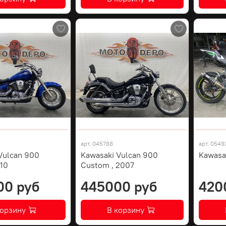
арт.
045788
арт.
0549
Vulcan 900
Kawasaki Vulcan 900
Kawasa
010
Custom , 2007
00 руб
445000 руб
420
корзину
В корзину