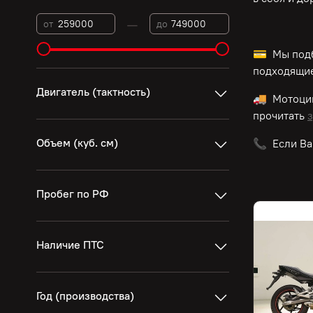
—
от
до
💳 Мы подб
подходящие
Двигатель (тактность)
🚚 Мотоц
прочитать
з
Объем (куб. см)
📞 Если Ва
Пробег по РФ
Наличие ПТС
Год (производства)