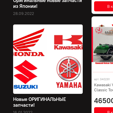
Оригинальные новые запчасти
из Японии!
В 
28.09.2022
арт.
040281
Kawasaki 
Classic To
4650
Новые ОРИГИНАЛЬНЫЕ
запчасти!
В 
16.01.2022