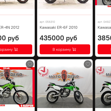
арт.
056310
арт.
0492
ER-4N 2012
Kawasaki ER-6F 2010
Kawasa
00 руб
435000 руб
385
корзину
В корзину