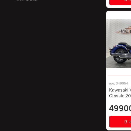
арт.
049954
Kawasaki 
Classic 2
4990
В 