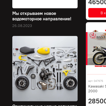
4650
В 
Мы открываем новое
водомоторное направление!
26.08.2023
арт.
047675
Kawasaki 
2000
2850