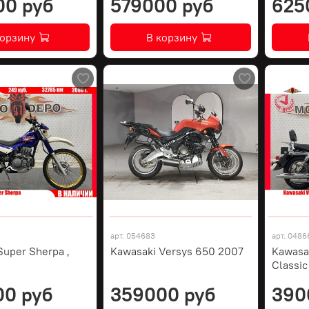
00 руб
579000 руб
625
корзину
В корзину
арт.
054683
арт.
0486
Super Sherpa ,
Kawasaki Versys 650 2007
Kawasa
Classic
00 руб
359000 руб
390