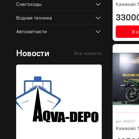
Снегоходы
Kawasaki 
3300
Водная техника
Автозапчасти
В 
Новости
Все новости
арт.
055527
Kawasaki 