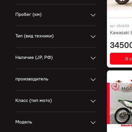
Пробег (км)
арт.
054589
Kawasaki 
Тип (вид техники)
3450
Наличие (JP, РФ)
В 
производитель
Класс (тип мото)
Модель