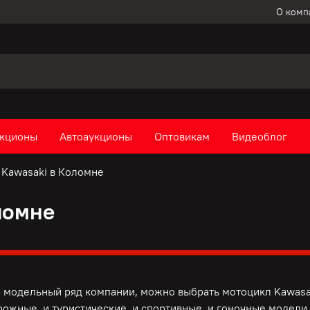
О комп
кционы
Автоаукционы
Оптовикам
Видеоблог
Kawasaki в Коломне
ломне
а модельный ряд компании, можно выбрать мотоцикл Kawasa
орожные, и туристические, и спортивные, и гоночные модели