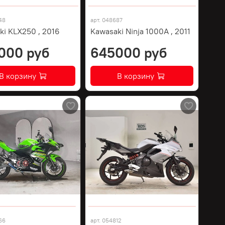
48
арт.
048687
ki KLX250 , 2016
Kawasaki Ninja 1000A , 2011
000 руб
645000 руб
В корзину
В корзину
66
арт.
054812