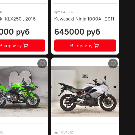
48
арт.
048687
ki KLX250 , 2016
Kawasaki Ninja 1000A , 2011
000 руб
645000 руб
В корзину
В корзину
66
арт.
054812