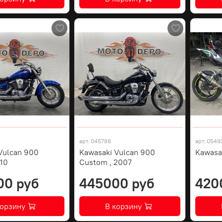
арт.
045788
арт.
0549
Vulcan 900
Kawasaki Vulcan 900
Kawasa
010
Custom , 2007
00 руб
445000 руб
420
корзину
В корзину