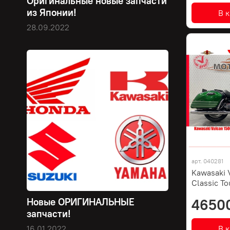
Оригинальные новые запчасти
из Японии!
В 
28.09.2022
арт.
040281
Kawasaki 
Classic To
4650
Новые ОРИГИНАЛЬНЫЕ
запчасти!
В 
16.01.2022