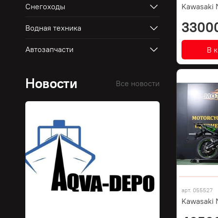
Снегоходы
Kawasaki 
3300
Водная техника
Автозапчасти
В 
Новости
Все новости
арт.
055527
Kawasaki 