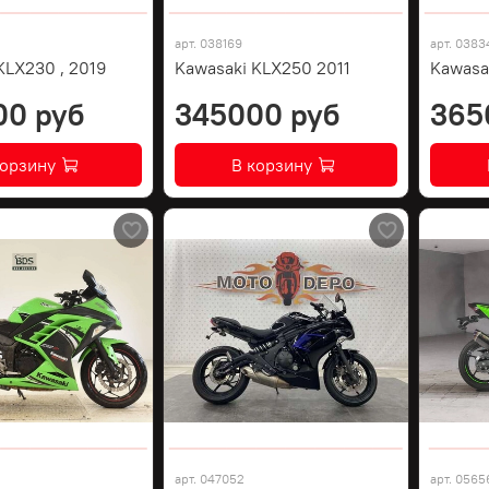
арт.
038169
арт.
0383
KLX230 , 2019
Kawasaki KLX250 2011
Kawasa
00 руб
345000 руб
365
корзину
В корзину
арт.
047052
арт.
0565