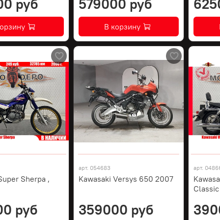
00 руб
579000 руб
625
корзину
В корзину
арт.
054683
арт.
0486
Super Sherpa ,
Kawasaki Versys 650 2007
Kawasa
Classic
00 руб
359000 руб
390