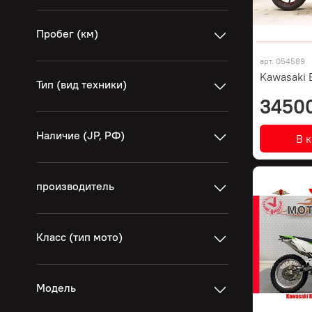
Пробег (км)
арт.
054589
Kawasaki 
Тип (вид техники)
3450
Наличие (JP, РФ)
В 
производитель
Класс (тип мото)
Модель