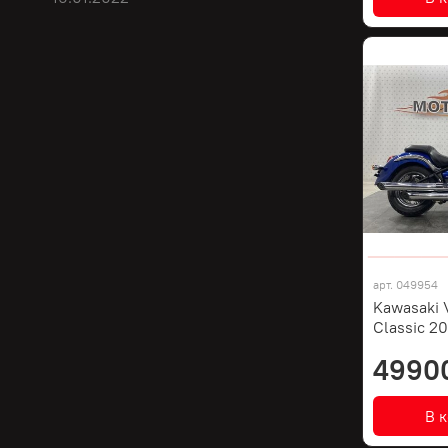
арт.
049954
Kawasaki 
Classic 2
4990
В 