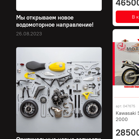
4650
В 
Мы открываем новое
водомоторное направление!
26.08.2023
арт.
047675
Kawasaki 
2000
2850