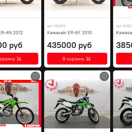
арт.
056310
арт.
0492
ER-4N 2012
Kawasaki ER-6F 2010
Kawasa
00 руб
435000 руб
385
корзину
В корзину