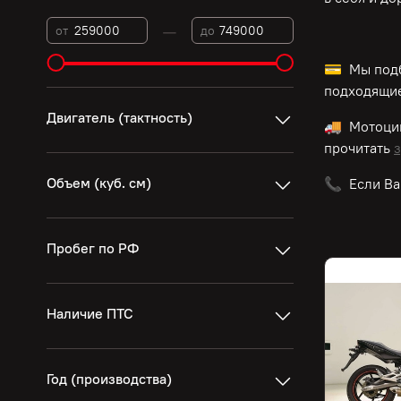
—
от
до
💳 Мы подб
подходящие
Двигатель (тактность)
🚚 Мотоц
прочитать
з
Объем (куб. см)
📞 Если Ва
Пробег по РФ
Наличие ПТС
Год (производства)