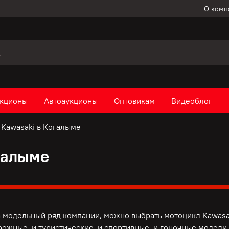
О комп
кционы
Автоаукционы
Оптовикам
Видеоблог
Kawasaki в Когалыме
галыме
а модельный ряд компании, можно выбрать мотоцикл Kawasa
орожные, и туристические, и спортивные, и гоночные модели