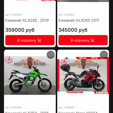
арт.
049583
арт.
038169
Kawasaki KLX230 , 2019
Kawasaki KLX250 2011
359000 руб
345000 руб
В корзину
В корзину
арт.
038348
арт.
048687
Kawasaki KLX250 , 2016
Kawasaki Ninja 1000A ,