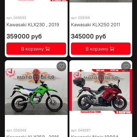
арт.
049583
арт.
038169
Kawasaki KLX230 , 2019
Kawasaki KLX250 2011
359000 руб
345000 руб
В корзину
В корзину
арт.
038348
арт.
048687
Kawasaki KLX250 , 2016
Kawasaki Ninja 1000A ,