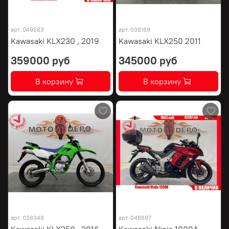
арт.
049583
арт.
038169
Kawasaki KLX230 , 2019
Kawasaki KLX250 2011
359000 руб
345000 руб
В корзину
В корзину
арт.
038348
арт.
048687
Kawasaki KLX250 , 2016
Kawasaki Ninja 1000A ,