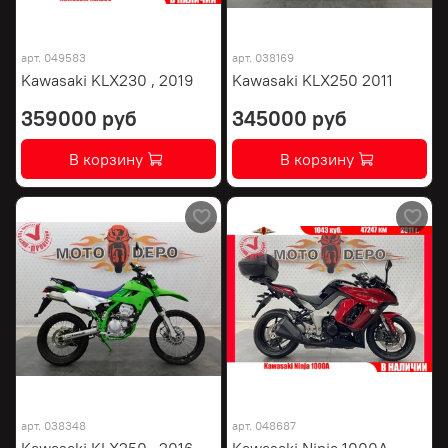
арт.
049583
арт.
038169
Kawasaki KLX230 , 2019
Kawasaki KLX250 2011
359000 руб
345000 руб
В корзину
В корзину
арт.
038348
арт.
048687
Kawasaki KLX250 , 2016
Kawasaki Ninja 1000A ,