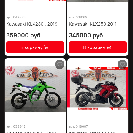
арт.
049583
арт.
038169
Kawasaki KLX230 , 2019
Kawasaki KLX250 2011
359000 руб
345000 руб
В корзину
В корзину
арт.
038348
арт.
048687
Kawasaki KLX250 , 2016
Kawasaki Ninja 1000A ,