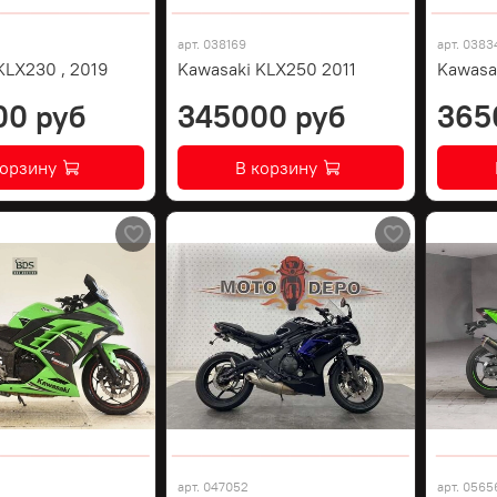
арт.
038169
арт.
0383
KLX230 , 2019
Kawasaki KLX250 2011
Kawasa
00 руб
345000 руб
365
корзину
В корзину
арт.
047052
арт.
0565