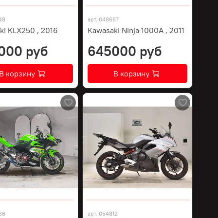
48
арт.
048687
ki KLX250 , 2016
Kawasaki Ninja 1000A , 2011
000 руб
645000 руб
В корзину
В корзину
66
арт.
054812