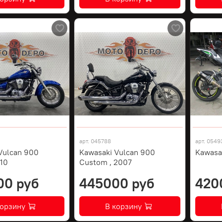
арт.
045788
арт.
0549
Vulcan 900
Kawasaki Vulcan 900
Kawasa
010
Custom , 2007
00 руб
445000 руб
420
корзину
В корзину