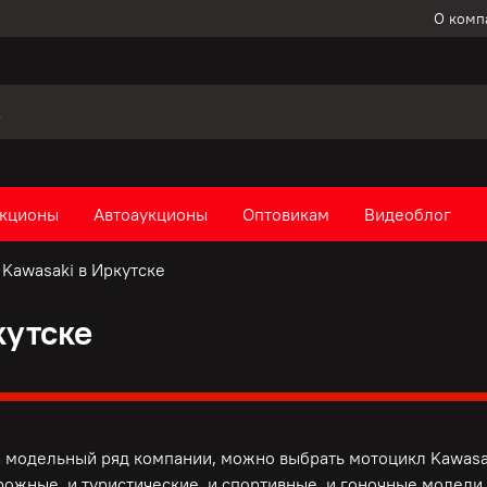
О комп
кционы
Автоаукционы
Оптовикам
Видеоблог
Kawasaki в Иркутске
кутске
а модельный ряд компании, можно выбрать мотоцикл Kawasa
орожные, и туристические, и спортивные, и гоночные модели