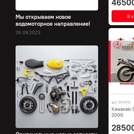
4650
В 
Мы открываем новое
водомоторное направление!
26.08.2023
арт.
047675
Kawasaki 
2000
2850