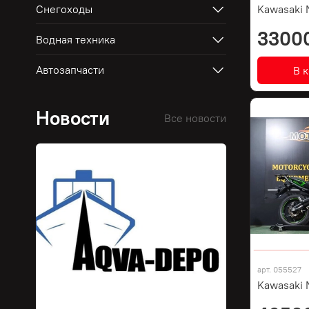
Снегоходы
Kawasaki 
3300
Водная техника
Автозапчасти
В 
Новости
Все новости
арт.
055527
Kawasaki 