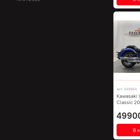
арт.
049954
Kawasaki 
Classic 2
4990
В 