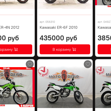
арт.
056310
арт.
0492
ER-4N 2012
Kawasaki ER-6F 2010
Kawasa
00 руб
435000 руб
385
корзину
В корзину