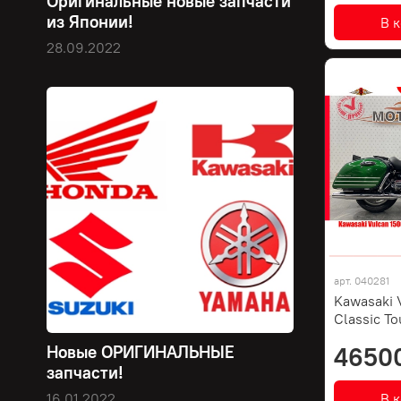
Оригинальные новые запчасти
из Японии!
В 
28.09.2022
арт.
040281
Kawasaki 
Classic To
4650
Новые ОРИГИНАЛЬНЫЕ
запчасти!
В 
16.01.2022