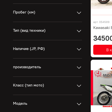
Пробег (км)
арт.
054589
Kawasaki 
Тип (вид техники)
3450
Наличие (JP, РФ)
В 
производитель
Класс (тип мото)
Модель