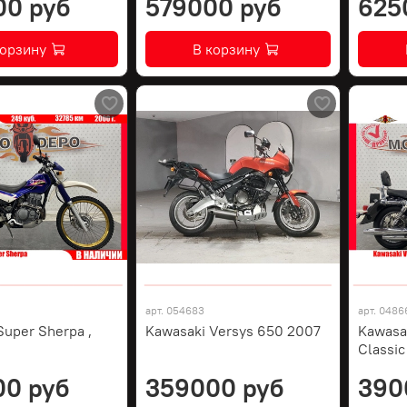
00 руб
579000 руб
625
корзину
В корзину
арт.
054683
арт.
0486
Super Sherpa ,
Kawasaki Versys 650 2007
Kawasa
Classic
00 руб
359000 руб
390