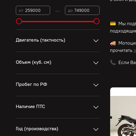
—
от
до
💳 Мы подб
подходящие
Двигатель (тактность)
🚚 Мотоц
прочитать
з
Объем (куб. см)
📞 Если Ва
Пробег по РФ
Наличие ПТС
Год (производства)